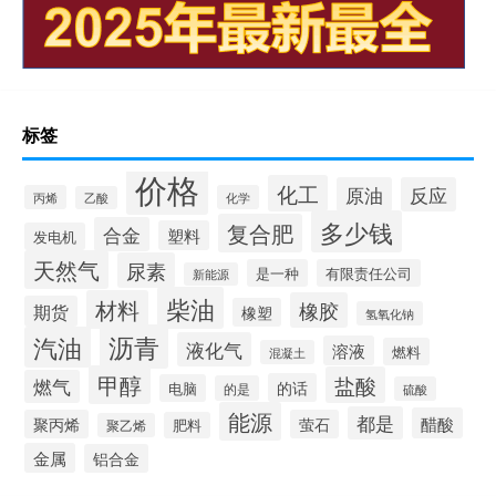
标签
价格
化工
原油
反应
丙烯
化学
乙酸
多少钱
复合肥
合金
塑料
发电机
天然气
尿素
是一种
有限责任公司
新能源
柴油
材料
橡胶
期货
橡塑
氢氧化钠
沥青
汽油
液化气
溶液
燃料
混凝土
甲醇
盐酸
燃气
的话
电脑
的是
硫酸
能源
都是
醋酸
聚丙烯
萤石
肥料
聚乙烯
金属
铝合金