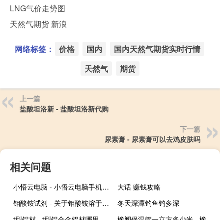
LNG气价走势图
天然气期货 新浪
网络标签：
价格
国内
国内天然气期货实时行情
天然气
期货
上一篇
盐酸坦洛新 - 盐酸坦洛新代购
下一篇
尿素膏 - 尿素膏可以去鸡皮肤吗
相关问题
小悟云电脑 - 小悟云电脑手机版下载
大话 赚钱攻略
钼酸铵试剂 - 关于钼酸铵溶于水的问题
冬天深潭钓鱼钓多深
t型铝材 - t型铝合金铝材哪里有卖
橡塑保温管一立方多少米 - 橡塑保温板怎么算平方