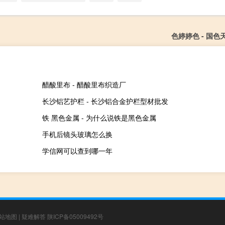
色婷婷色 - 国
醋酸里布 - 醋酸里布织造厂
长沙铝艺护栏 - 长沙铝合金护栏型材批发
铁 黑色金属 - 为什么说铁是黑色金属
手机后镜头玻璃怎么换
学信网可以查到哪一年
站地图
|
疑难解答
陕ICP备05009492号