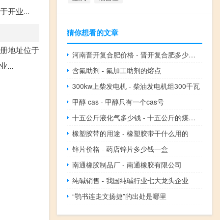
开业...
猜你想看的文章
注册地址位于
河南晋开复合肥价格 - 晋开复合肥多少钱一吨
...
含氟助剂 - 氟加工助剂的熔点
300kw上柴发电机 - 柴油发电机组300千瓦
甲醇 cas - 甲醇只有一个cas号
十五公斤液化气多少钱 - 十五公斤的煤气多少钱
橡塑胶带的用途 - 橡塑胶带干什么用的
锌片价格 - 药店锌片多少钱一盒
南通橡胶制品厂 - 南通橡胶有限公司
纯碱销售 - 我国纯碱行业七大龙头企业
“鹗书连走文扬捷”的出处是哪里