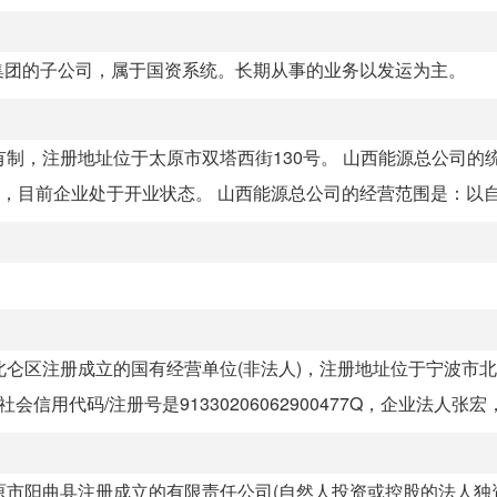
集团的子公司，属于国资系统。长期从事的业务以发运为主。
民所有制，注册地址位于太原市双塔西街130号。 山西能源总公司的
人江万紫，目前企业处于开业状态。 山西能源总公司的经营范围是：以自有
波市北仑区注册成立的国有经营单位(非法人)，注册地址位于宁波市
用代码/注册号是91330206062900477Q，企业法人张宏，目
省太原市阳曲县注册成立的有限责任公司(自然人投资或控股的法人独