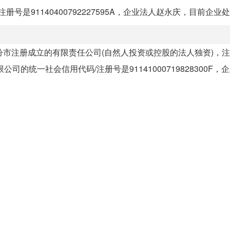
是91140400792227595A，企业法人赵永庆，目前企业处于
省临汾市注册成立的有限责任公司(自然人投资或控股的法人独资)，
一社会信用代码/注册号是91141000719828300F，企业