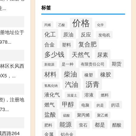
标签
..
价格
丙烯
化学
乙酸
注册地址位于
化工
原油
反应
发电机
...
复合肥
合金
塑料
多少钱
天然气
尿素
期货
是一种
有限责任公司
新能源
柏林区长风西
柴油
材料
橡胶
橡塑
5，...
沥青
汽油
氢氧化钠
液化气
溶液
燃料
混凝土
资)，注册地
甲醇
燃气
的话
电脑
的是
...
盐酸
聚丙烯
硫酸
聚乙烯
能源
都是
醋酸
萤石
肥料
西路264
金属
铝合金