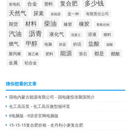
多少钱
复合肥
合金
塑料
发电机
天然气
尿素
是一种
有限责任公司
新能源
柴油
材料
橡胶
期货
橡塑
氢氧化钠
沥青
汽油
液化气
溶液
燃料
混凝土
甲醇
盐酸
燃气
的话
电脑
的是
硫酸
能源
都是
醋酸
聚丙烯
萤石
肥料
聚乙烯
金属
铝合金
猜你想看的文章
国电内蒙古能源有限公司 - 国电建投张聚国简介
化工高压泵 - 化工高压微型循环泵
tt电脑版 - tt语音官网电脑版
15-15-15复合肥价格 - 史丹利小麦复合肥