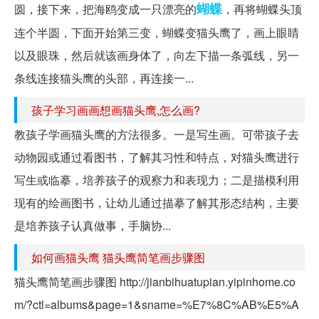
蝴蝶
圆，接下来，把海鸥变成一只漂亮的
，再将蝴蝶头顶
连个半圆，下面开始第三变，蝴蝶变猫头鹰了，画上眼睛
以及眼珠，然后就该画身体了，向左下描一条弧线，另一
条线连接猫头鹰的头部，再连接一...
孩子学习画画想画猫头鹰,怎么画?
教孩子学画猫头鹰的方法很多。一是写生画。可带孩子去
动物园或通过看图书，了解其习性和特点，对猫头鹰进行
写生或临摹，培养孩子的观察力和表现力；二是描模利用
现有的绘画图书，让幼儿通过描摹了解其形态结构，主要
是培养孩子认真做事，手脑协...
如何画猫头鹰 猫头鹰简笔画步骤图
猫头鹰简笔画步骤图 http://jianbihuatupian.yipinhome.co
m/?ctl=albums&page=1&sname=%E7%8C%AB%E5%A