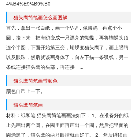
4%B4%E9%B9%B0
猫头鹰简笔画怎么画图解
首先，拿出一张白纸，画一个V型，像海鸥，再点个小
圆，接下来，把海鸥变成一只漂亮的蝴蝶，再将蝴蝶头顶
连个半圆，下面开始第三变，蝴蝶变猫头鹰了，画上眼睛
以及眼珠，然后就该画身体了，向左下描一条弧线，另一
条线连接猫头鹰的头部，再连接一...
猫头鹰简笔画带颜色
颜色自己上一下。
猫头鹰简笔画
材料：纸和笔 猫头鹰简笔画画法如下： 1、在准备好的纸
上先画出两个圆，在圆里面再画出一个圆，然后把里面的
圆涂黑了，猫头鹰的两只眼睛就画好了。 2、然后继续画