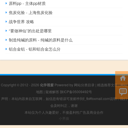
原料pp - 主体pp材质
焦炭化验 - 上海焦炭化验
战争世界 攻略
“要做神仙”的出处是哪里
制造纯碱的原料 - 纯碱的原料是什么
铝合金铝 - 铝和铝合金怎么分
Copyright © 2012 - 2026
化学视窗
Powered by
网站分类目录
|
精选推荐文章
|
网站
地图
|
疑难解答
陕ICP备05009492号
声明：本站内容来自互联网，如信息有错误可发邮件到f_fb#foxmail.com说明，我们
会及时纠正，谢谢
本站仅为个人兴趣爱好，不接盈利性广告及商业合作
小男孩