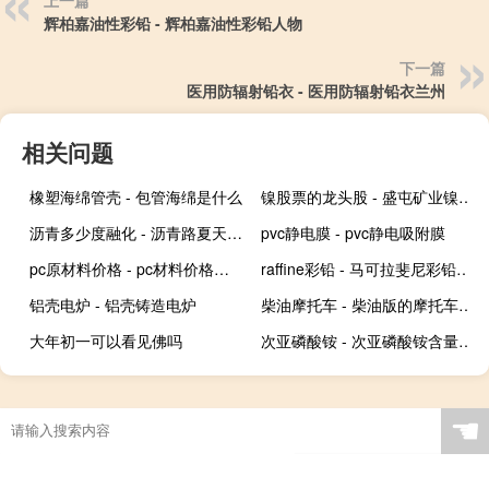
上一篇
辉柏嘉油性彩铅 - 辉柏嘉油性彩铅人物
下一篇
医用防辐射铅衣 - 医用防辐射铅衣兰州
相关问题
橡塑海绵管壳 - 包管海绵是什么
镍股票的龙头股 - 盛屯矿业镍矿储量全国排名
沥青多少度融化 - 沥青路夏天暴晒有毒吗
pvc静电膜 - pvc静电吸附膜
pc原材料价格 - pc材料价格趋势
raffine彩铅 - 马可拉斐尼彩铅怎么样
铝壳电炉 - 铝壳铸造电炉
柴油摩托车 - 柴油版的摩托车有哪些
大年初一可以看见佛吗
次亚磷酸铵 - 次亚磷酸铵含量计算
☚