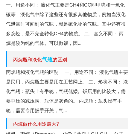
一、用途不同： 液化气主要是CH4和CO即甲垸和一氧化
碳等，液化气中除了这些还有很多其他物质，例如当液化
气泄露时可闻到的气味，就是硫化物的气味。其中还有很
多烷烃，是不完全转化CH4的物质。 二、含义不同： 丙
烷是较为纯的气体。可以做饭，因...
气瓶
丙烷瓶和液化
的区别
丙烷瓶和液化气瓶的区别： 一、用途不同： 液化气瓶主要
是民用，丙烷瓶主要是用在工艺网上。 二、形状不同： 液
化气瓶：瓶头上有手轮，气瓶低矮。饭店用的比较大，需
要中压的减压阀。瓶体是灰色的。 丙烷瓶：瓶头没有手
轮，需要专用扳手开关，气...
丙烷做什么用途最大?
燃料。丙烷（Propane），化学式为CH₃CH₂CH₃，分子