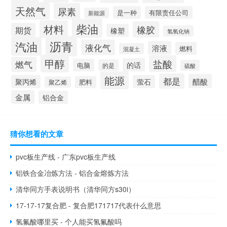
天然气
尿素
是一种
有限责任公司
新能源
柴油
材料
橡胶
期货
橡塑
氢氧化钠
沥青
汽油
液化气
溶液
燃料
混凝土
甲醇
盐酸
燃气
的话
电脑
的是
硫酸
能源
都是
醋酸
聚丙烯
萤石
肥料
聚乙烯
金属
铝合金
猜你想看的文章
pvc板生产线 - 广东pvc板生产线
铝铁合金冶炼方法 - 铝合金熔炼方法
清华同方手表说明书（清华同方s30i）
17-17-17复合肥 - 复合肥171717代表什么意思
氢氟酸哪里买 - 个人能买氢氟酸吗