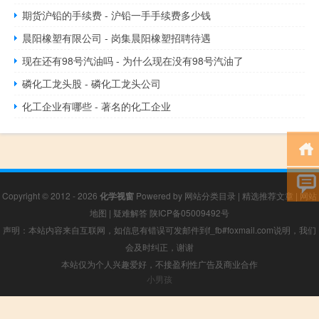
期货沪铅的手续费 - 沪铅一手手续费多少钱
晨阳橡塑有限公司 - 岗集晨阳橡塑招聘待遇
现在还有98号汽油吗 - 为什么现在没有98号汽油了
磷化工龙头股 - 磷化工龙头公司
化工企业有哪些 - 著名的化工企业
Copyright © 2012 - 2026
化学视窗
Powered by
网站分类目录
|
精选推荐文章
|
网站
地图
|
疑难解答
陕ICP备05009492号
声明：本站内容来自互联网，如信息有错误可发邮件到f_fb#foxmail.com说明，我们
会及时纠正，谢谢
本站仅为个人兴趣爱好，不接盈利性广告及商业合作
小男孩