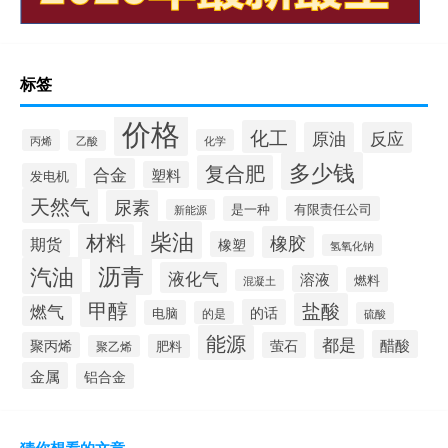
标签
价格
化工
原油
反应
丙烯
化学
乙酸
多少钱
复合肥
合金
塑料
发电机
天然气
尿素
是一种
有限责任公司
新能源
柴油
材料
橡胶
期货
橡塑
氢氧化钠
沥青
汽油
液化气
溶液
燃料
混凝土
甲醇
盐酸
燃气
的话
电脑
的是
硫酸
能源
都是
醋酸
聚丙烯
萤石
肥料
聚乙烯
金属
铝合金