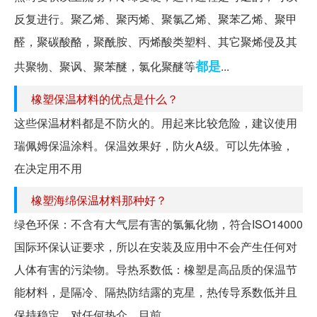
反复进行。聚乙烯、聚丙烯、聚氯乙烯、聚苯乙烯、聚甲
醛，聚碳酸酪，聚酰胺、丙烯酸类塑料、其它聚烯侵及其
都是
共聚物、聚讽、聚苯醚，氯化聚醚等
...
橡塑保温材料的优点是什么？
这些保温材料都是不防火的。用起来比较危险，建议使用
瑞佩姆保温涂料。保温效果好，防火A级。可以先体验，
在决定用不用
橡塑海绵保温材料那种好？
绿色环保：不含有大气层有害的氯氟化物，符合ISO14000
国际环保认证要求，所以在安装及应用中不会产生任何对
人体有害的污染物。导热系数低：橡塑是高品质的保温节
能材料，是隔冷、隔热防结露的克星，热传导系数低并且
保持稳定，对任何热介。目前...