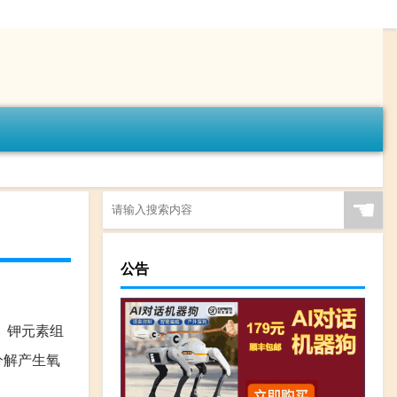
☚
公告
、钾元素组
分解产生氧