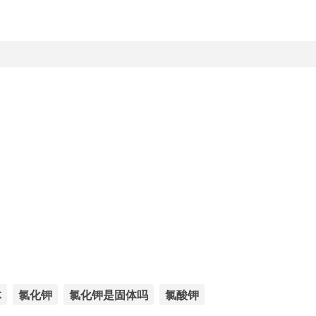
体
氯化钾
氯化钾是固体吗
氯酸钾