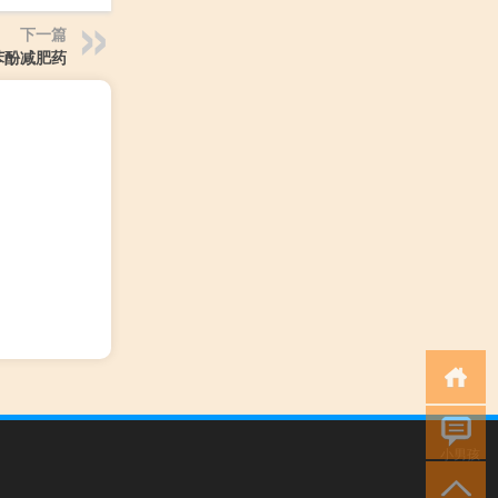
下一篇
苯酚减肥药
小男孩