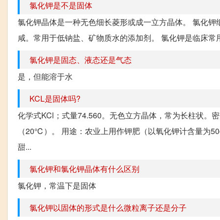
氯化钾是不是固体
氯化钾晶体是一种无色细长菱形或成一立方晶体。 氯化钾细
咸。常用于低钠盐、矿物质水的添加剂。 氯化钾是临床常
氯化钾是固态、液态还是气态
是，但能溶于水
KCL是固体吗?
化学式KCl；式量74.560。无色立方晶体，常为长柱状。密度
（20℃）。 用途：农业上用作钾肥（以氧化钾计含量为5
甜...
氯化钾和氯化钾晶体有什么区别
氯化钾，常温下是固体
氯化钾以固体的形式是什么微粒离子还是分子