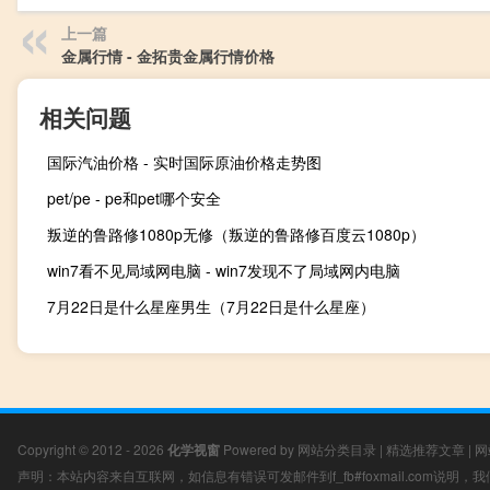
上一篇
金属行情 - 金拓贵金属行情价格
相关问题
国际汽油价格 - 实时国际原油价格走势图
pet/pe - pe和pet哪个安全
叛逆的鲁路修1080p无修（叛逆的鲁路修百度云1080p）
win7看不见局域网电脑 - win7发现不了局域网内电脑
7月22日是什么星座男生（7月22日是什么星座）
Copyright © 2012 - 2026
化学视窗
Powered by
网站分类目录
|
精选推荐文章
|
网
声明：本站内容来自互联网，如信息有错误可发邮件到f_fb#foxmail.com说明