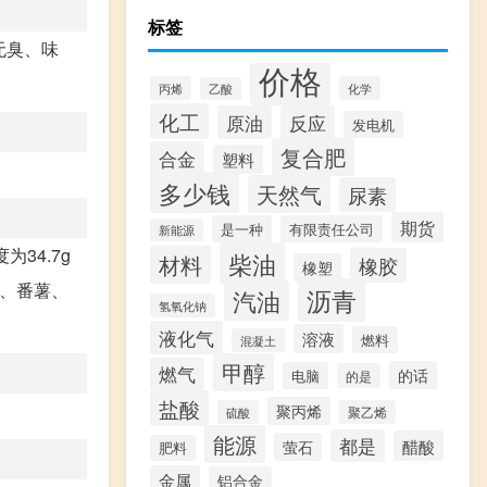
标签
无臭、味
价格
丙烯
化学
乙酸
化工
原油
反应
发电机
复合肥
合金
塑料
多少钱
天然气
尿素
期货
是一种
有限责任公司
新能源
34.7g
柴油
材料
橡胶
橡塑
薯、番薯、
沥青
汽油
氢氧化钠
液化气
溶液
燃料
混凝土
甲醇
燃气
的话
电脑
的是
盐酸
聚丙烯
硫酸
聚乙烯
能源
都是
醋酸
萤石
肥料
金属
铝合金