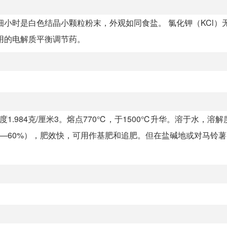
小时是白色结晶小颗粒粉末，外观如同食盐。 氯化钾（KCl）
用的电解质平衡调节药。
1.984克/厘米3。熔点770℃，于1500℃升华。溶于水，溶解度为
0—60%），肥效快，可用作基肥和追肥。但在盐碱地或对马铃