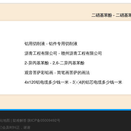
二硝基苯酚 - 二硝基
铝用切削液 - 铝件专用切削液
沥青工程有限公司 - 赣州沥青工程有限公司
2-异丙基苯酚 - 2,6-二异丙基苯酚
观音菩萨彩铅画 - 简笔画菩萨的画法
4x120铝电缆多少钱一米 - 3╳4的铝芯电缆多少钱一米
站地图
|
疑难解答
陕ICP备05009492号
，我们会及时纠正，谢谢