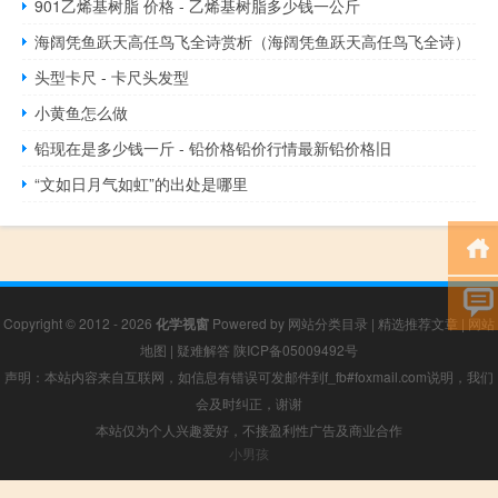
901乙烯基树脂 价格 - 乙烯基树脂多少钱一公斤
海阔凭鱼跃天高任鸟飞全诗赏析（海阔凭鱼跃天高任鸟飞全诗）
头型卡尺 - 卡尺头发型
小黄鱼怎么做
铅现在是多少钱一斤 - 铅价格铅价行情最新铅价格旧
“文如日月气如虹”的出处是哪里
Copyright © 2012 - 2026
化学视窗
Powered by
网站分类目录
|
精选推荐文章
|
网站
地图
|
疑难解答
陕ICP备05009492号
声明：本站内容来自互联网，如信息有错误可发邮件到f_fb#foxmail.com说明，我们
会及时纠正，谢谢
本站仅为个人兴趣爱好，不接盈利性广告及商业合作
小男孩