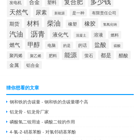
多少钱
复合肥
合金
塑料
发电机
天然气
尿素
是一种
有限责任公司
新能源
柴油
材料
橡胶
期货
橡塑
氢氧化钠
沥青
汽油
液化气
溶液
燃料
混凝土
甲醇
盐酸
燃气
的话
电脑
的是
硫酸
能源
都是
醋酸
聚丙烯
萤石
肥料
聚乙烯
金属
铝合金
猜你想看的文章
钢和铁的含碳量 - 钢和铁的含碳量哪个高
铝龙骨 - 铝龙骨厂家
磷酸氢二铵用途 - 磷酸二铵的作用
4-氯-2-硝基苯酚 - 对氯邻硝基苯酚