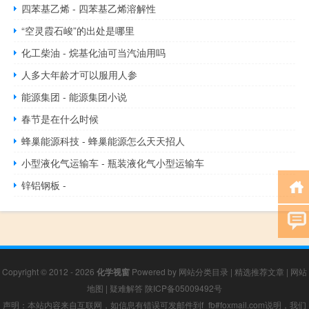
四苯基乙烯 - 四苯基乙烯溶解性
“空灵霞石峻”的出处是哪里
化工柴油 - 烷基化油可当汽油用吗
人多大年龄才可以服用人参
能源集团 - 能源集团小说
春节是在什么时候
蜂巢能源科技 - 蜂巢能源怎么天天招人
小型液化气运输车 - 瓶装液化气小型运输车
锌铝钢板 -
Copyright © 2012 - 2026
化学视窗
Powered by
网站分类目录
|
精选推荐文章
|
网站
地图
|
疑难解答
陕ICP备05009492号
声明：本站内容来自互联网，如信息有错误可发邮件到f_fb#foxmail.com说明，我们