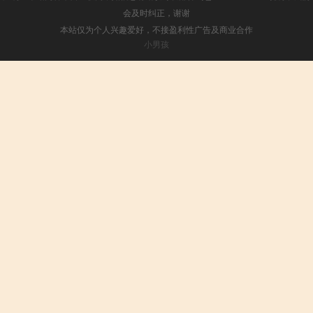
会及时纠正，谢谢
本站仅为个人兴趣爱好，不接盈利性广告及商业合作
小男孩