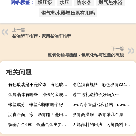
网络标签：
增压泵
水压
热水器
燃气热水器
燃气热水器增压泵有用吗
上一篇
柴油轿车推荐 - 家用柴油车推荐
下一篇
氢氧化钠与硫酸 - 氢氧化钠与过量的硫酸
相关问题
有色玻璃是不是胶体 - 有色玻璃利用了胶体什么性质
彩色沥青规格 - 彩色沥青cac是什么意思
金属晶体有哪些 - 特殊的金属晶体有哪些
过年送礼送柿子好吗女生
橡塑成分 - 橡塑和橡胶哪个好
pvc给水管型号和价格 - upvc与pvc-u管材区别
沥青路面厂家 - 沥青路面是用什么材料做的
沥青高温罐 - 沥青罐几个厚
镍基合金690 - 镍基合金主要成分
丙烯颜料的用法 - 丙烯颜料正确使用方法