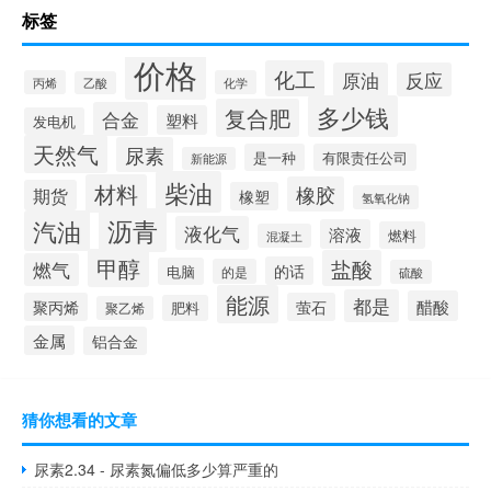
标签
价格
化工
原油
反应
丙烯
化学
乙酸
多少钱
复合肥
合金
塑料
发电机
天然气
尿素
是一种
有限责任公司
新能源
柴油
材料
橡胶
期货
橡塑
氢氧化钠
沥青
汽油
液化气
溶液
燃料
混凝土
甲醇
盐酸
燃气
的话
电脑
的是
硫酸
能源
都是
醋酸
聚丙烯
萤石
肥料
聚乙烯
金属
铝合金
猜你想看的文章
尿素2.34 - 尿素氮偏低多少算严重的