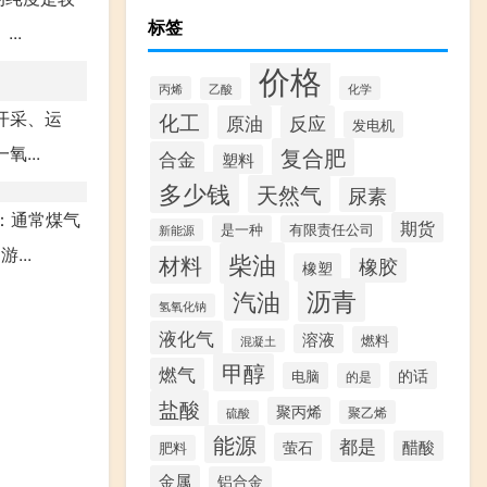
标签
..
价格
丙烯
化学
乙酸
开采、运
化工
原油
反应
发电机
...
复合肥
合金
塑料
多少钱
天然气
尿素
：通常煤气
期货
是一种
有限责任公司
新能源
..
柴油
材料
橡胶
橡塑
沥青
汽油
氢氧化钠
液化气
溶液
燃料
混凝土
甲醇
燃气
的话
电脑
的是
盐酸
聚丙烯
硫酸
聚乙烯
能源
都是
醋酸
萤石
肥料
金属
铝合金