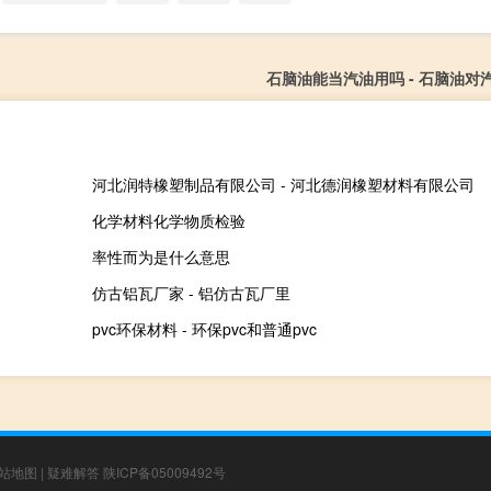
石脑油能当汽油用吗 - 石脑油对
河北润特橡塑制品有限公司 - 河北德润橡塑材料有限公司
化学材料化学物质检验
率性而为是什么意思
仿古铝瓦厂家 - 铝仿古瓦厂里
pvc环保材料 - 环保pvc和普通pvc
站地图
|
疑难解答
陕ICP备05009492号