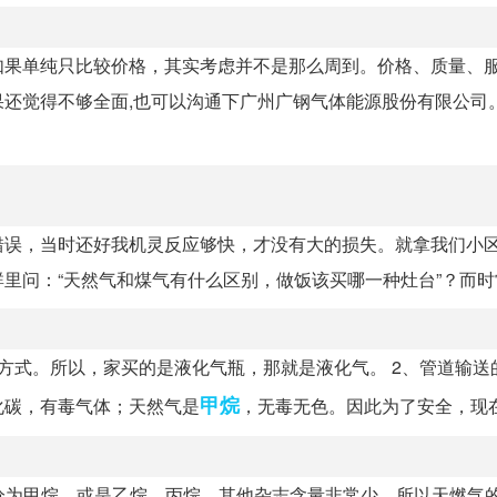
如果单纯只比较价格，其实考虑并不是那么周到。价格、质量、
还觉得不够全面,也可以沟通下广州广钢气体能源股份有限公司
错误，当时还好我机灵反应够快，才没有大的损失。就拿我们小
问：“天然气和煤气有什么区别，做饭该买哪一种灶台”？而时常.
方式。所以，家买的是液化气瓶，那就是液化气。 2、管道输送
甲烷
化碳，有毒气体；天然气是
，无毒无色。因此为了安全，现在绝
成分为甲烷，或是乙烷、丙烷，其他杂志含量非常少，所以天燃气