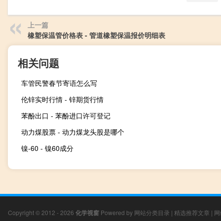
上一篇
橡塑保温管价格表 - 管道橡塑保温报价明细表
相关问题
车管民警春节寄语怎么写
伦锌实时行情 - 锌期货行情
苯酚出口 - 苯酚进口许可登记
动力煤股票 - 动力煤龙头股是哪个
镍-60 - 镍60成分
Copyright © 2012 - 2026
化学视窗
Powered by
网站分类目录
|
精选推荐文章
|
网