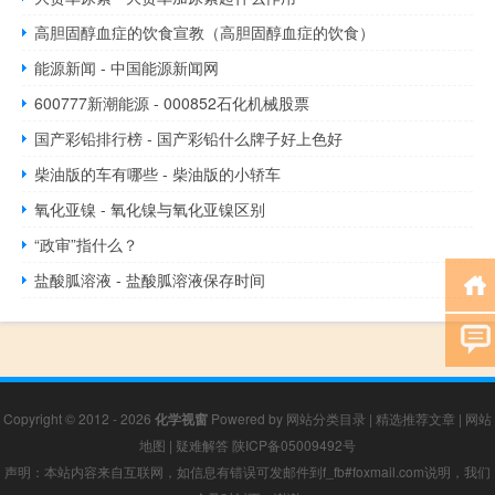
高胆固醇血症的饮食宣教（高胆固醇血症的饮食）
能源新闻 - 中国能源新闻网
600777新潮能源 - 000852石化机械股票
国产彩铅排行榜 - 国产彩铅什么牌子好上色好
柴油版的车有哪些 - 柴油版的小轿车
氧化亚镍 - 氧化镍与氧化亚镍区别
“政审”指什么？
盐酸胍溶液 - 盐酸胍溶液保存时间
Copyright © 2012 - 2026
化学视窗
Powered by
网站分类目录
|
精选推荐文章
|
网站
地图
|
疑难解答
陕ICP备05009492号
声明：本站内容来自互联网，如信息有错误可发邮件到f_fb#foxmail.com说明，我们