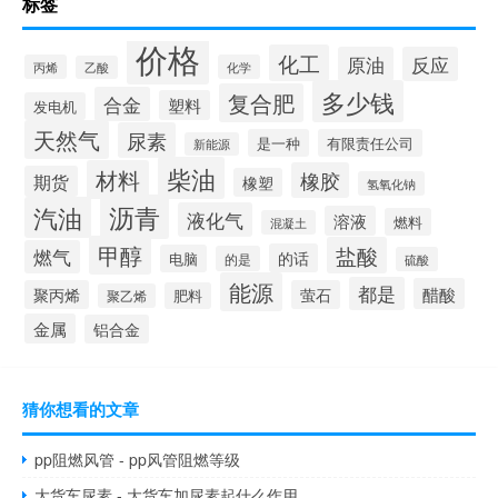
标签
价格
化工
原油
反应
丙烯
化学
乙酸
多少钱
复合肥
合金
塑料
发电机
天然气
尿素
是一种
有限责任公司
新能源
柴油
材料
橡胶
期货
橡塑
氢氧化钠
沥青
汽油
液化气
溶液
燃料
混凝土
甲醇
盐酸
燃气
的话
电脑
的是
硫酸
能源
都是
醋酸
聚丙烯
萤石
肥料
聚乙烯
金属
铝合金
猜你想看的文章
pp阻燃风管 - pp风管阻燃等级
大货车尿素 - 大货车加尿素起什么作用