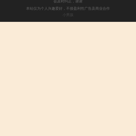
会及时纠正，谢谢
本站仅为个人兴趣爱好，不接盈利性广告及商业合作
小男孩