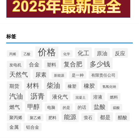
标签
价格
化工
原油
反应
丙烯
化学
乙酸
多少钱
复合肥
合金
塑料
发电机
天然气
尿素
是一种
有限责任公司
新能源
柴油
材料
橡胶
期货
橡塑
氢氧化钠
沥青
汽油
液化气
溶液
燃料
混凝土
甲醇
盐酸
燃气
的话
电脑
的是
硫酸
能源
都是
醋酸
聚丙烯
萤石
肥料
聚乙烯
金属
铝合金