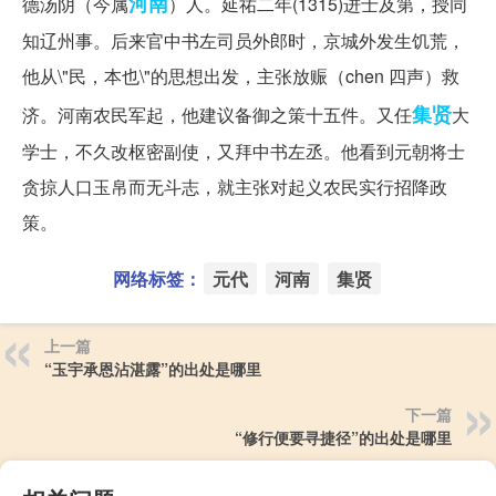
河南
德汤阴（今属
）人。延祐二年(1315)进士及第，授同
知辽州事。后来官中书左司员外郎时，京城外发生饥荒，
他从\"民，本也\"的思想出发，主张放赈（chen 四声）救
集贤
济。河南农民军起，他建议备御之策十五件。又任
大
学士，不久改枢密副使，又拜中书左丞。他看到元朝将士
贪掠人口玉帛而无斗志，就主张对起义农民实行招降政
策。
网络标签：
元代
河南
集贤
上一篇
“玉宇承恩沾湛露”的出处是哪里
下一篇
“修行便要寻捷径”的出处是哪里