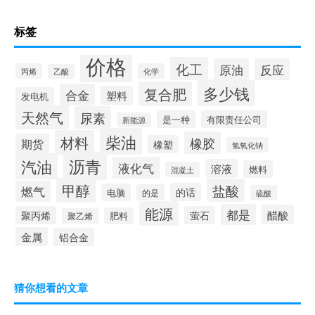
标签
价格
化工
原油
反应
丙烯
化学
乙酸
多少钱
复合肥
合金
塑料
发电机
天然气
尿素
是一种
有限责任公司
新能源
柴油
材料
橡胶
期货
橡塑
氢氧化钠
沥青
汽油
液化气
溶液
燃料
混凝土
甲醇
盐酸
燃气
的话
电脑
的是
硫酸
能源
都是
醋酸
聚丙烯
萤石
肥料
聚乙烯
金属
铝合金
猜你想看的文章