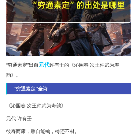
元代
“穷通素定”出自
许有壬的《沁园春 次王仲武为寿
韵》。
“穷通素定”全诗
《沁园春 次王仲武为寿韵》
元代 许有壬
彼寿而康，雁自能鸣，樗还不材。