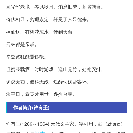
且光华老境，春风秋月、消磨旧梦，暮省朝台。
倚伏相寻，穷通素定，轩冕于人果傥来。
神仙远、有桃花流水，便到天台。
云林都是亲栽。
幸登览犹能矍铄哉。
但携琴载酒，时时游戏，逢山见竹，处处安排。
谏议无功，催科无政，烂醉何妨卧客怀。
承平日，看英才用世，多少台莱。
作者简介(许有壬)
许有壬(1286～1364) 元代文学家。字可用，彰（zhang）