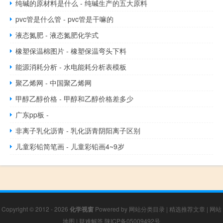
纯碱的原材料是什么 - 纯碱生产的五大原料
pvc管是什么管 - pvc管是干嘛的
液态氮肥 - 液态氮肥化学式
橡塑保温棉图片 - 橡塑保温弯头下料
能源消耗分析 - 水电能耗分析表模板
聚乙烯网 - 中国聚乙烯网
甲醇乙醇价格 - 甲醇和乙醇价格差多少
广东pp板 -
非离子乳化沥青 - 乳化沥青阴阳离子区别
儿童彩铅简笔画 - 儿童彩铅画4~9岁
Copyright © 2012 - 2026
化学视窗
Powered by
网站分类目录
|
精选推荐文章
|
网站
地图
|
疑难解答
陕ICP备05009492号