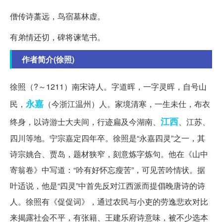
僧传诗藁远，鸟宿墓林虚。
有弟情还切，碑将谏笔书。
作者简介(徐照)
徐照（?～1211）南宋诗人。字道晖，一字灵晖，自号山
永嘉
民，
（今浙江温州）人。家境清寒，一生未仕，布衣
江西
终身，以诗游士大夫间，行迹扁及今湖南、
、江苏、
四川等地。宁宗嘉定四年卒。徐照是“永嘉四灵”之一，其
诗宗姚合、贾岛，题材狭窄，刻意炼字炼句。他在《山中
寄翁卷》中写道：“吟有好怀忘瘦苦”，可见苦吟情状。据
叶适说，他是“四灵”中首先反对江西派而提倡晚唐诗的诗
人。徐照有《促促词》，通过农民与小吏的劳逸悲欢对比
来揭露社会不平，有张籍、王建乐府诗意味，被不少选本