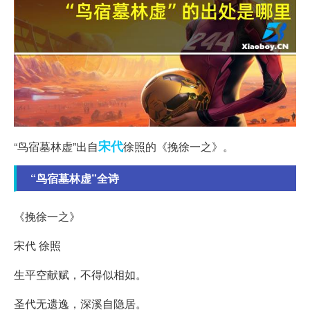
宋代
“鸟宿墓林虚”出自
徐照的《挽徐一之》。
“鸟宿墓林虚”全诗
《挽徐一之》
宋代 徐照
生平空献赋，不得似相如。
圣代无遗逸，深溪自隐居。