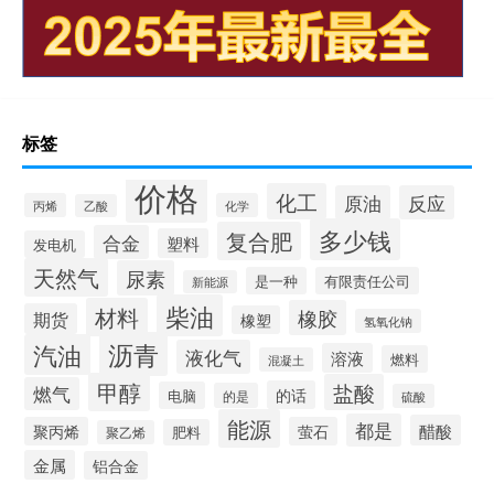
标签
价格
化工
原油
反应
丙烯
化学
乙酸
多少钱
复合肥
合金
塑料
发电机
天然气
尿素
是一种
有限责任公司
新能源
柴油
材料
橡胶
期货
橡塑
氢氧化钠
沥青
汽油
液化气
溶液
燃料
混凝土
甲醇
盐酸
燃气
的话
电脑
的是
硫酸
能源
都是
醋酸
聚丙烯
萤石
肥料
聚乙烯
金属
铝合金