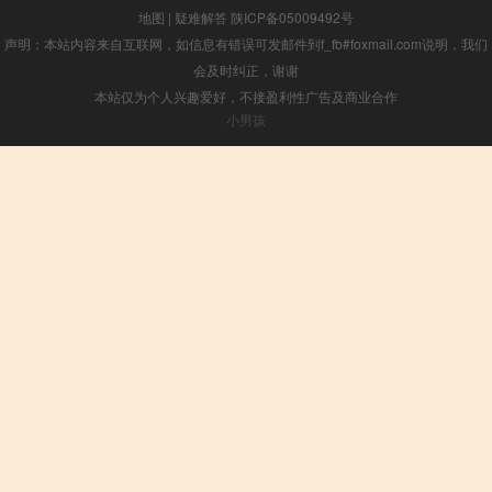
地图
|
疑难解答
陕ICP备05009492号
声明：本站内容来自互联网，如信息有错误可发邮件到f_fb#foxmail.com说明，我们
会及时纠正，谢谢
本站仅为个人兴趣爱好，不接盈利性广告及商业合作
小男孩