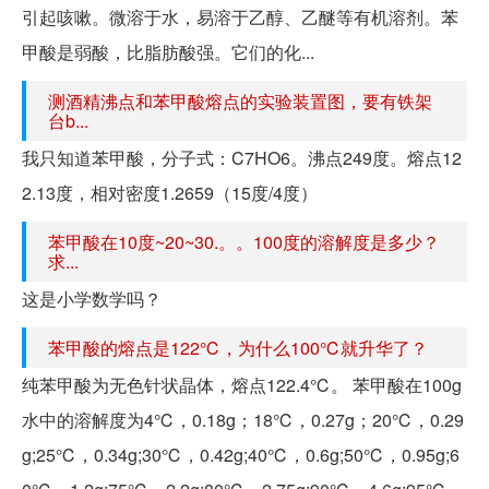
引起咳嗽。微溶于水，易溶于乙醇、乙醚等有机溶剂。苯
甲酸是弱酸，比脂肪酸强。它们的化...
测酒精沸点和苯甲酸熔点的实验装置图，要有铁架
台b...
我只知道苯甲酸，分子式：C7HO6。沸点249度。熔点12
2.13度，相对密度1.2659（15度/4度）
苯甲酸在10度~20~30.。。100度的溶解度是多少？
求...
这是小学数学吗？
苯甲酸的熔点是122℃，为什么100℃就升华了？
纯苯甲酸为无色针状晶体，熔点122.4℃。 苯甲酸在100g
水中的溶解度为4℃，0.18g；18℃，0.27g；20℃，0.29
g;25℃，0.34g;30℃，0.42g;40℃，0.6g;50℃，0.95g;6