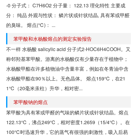
-0 分子式： C7H6O2 分子量： 122.13 理化特性 主要成
分： 纯品 外观与性状： 鳞片状或针状结晶, 具有苯或甲醛
的臭味。 熔点(℃)： ...
苯甲酸和水杨酸熔点的测定实验报告
不一样 水杨酸 salicylic acid 分子式2-HOC6H4COOH。又
称邻羟基苯甲酸。游离的水杨酸仅有少量存在于植物中；
水杨酸甲酯在许多植物油中含量丰富，例如在冬青油中含
水杨酸甲酯在90％以上。无色晶体。 熔点159℃，在21
1℃（20毫米汞柱）升华，相对密...
苯甲酸钠的熔点
苯甲酸为具有苯或甲醛的气味的鳞片状或针状结晶。熔点
122.13℃，沸点249℃，相对密度1.2659（15/4℃）。在
100℃时迅速升华，它的蒸气有很强的刺激性，吸入后易