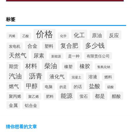
标签
价格
化工
原油
反应
丙烯
化学
乙酸
多少钱
复合肥
合金
塑料
发电机
天然气
尿素
是一种
有限责任公司
新能源
柴油
材料
橡胶
期货
橡塑
氢氧化钠
沥青
汽油
液化气
溶液
燃料
混凝土
甲醇
盐酸
燃气
的话
电脑
的是
硫酸
能源
都是
醋酸
聚丙烯
萤石
肥料
聚乙烯
金属
铝合金
猜你想看的文章