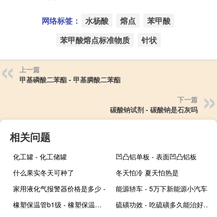
网络标签：
水杨酸
熔点
苯甲酸
苯甲酸熔点标准物质
针状
上一篇
甲基磷酸二苯酯 - 甲基膦酸二苯酯
下一篇
碳酸钠试剂 - 碳酸钠是石灰吗
相关问题
化工罐 - 化工储罐
凹凸铝单板 - 表面凹凸铝板
什么果实冬天可种了
冬天怕冷 夏天怕热是
家用液化气报警器价格是多少 -
能源轿车 - 5万下新能源小汽车
橡塑保温管b1级 - 橡塑保温管b1级厂家
硫磺功效 - 吃硫磺多久能治好阳虚