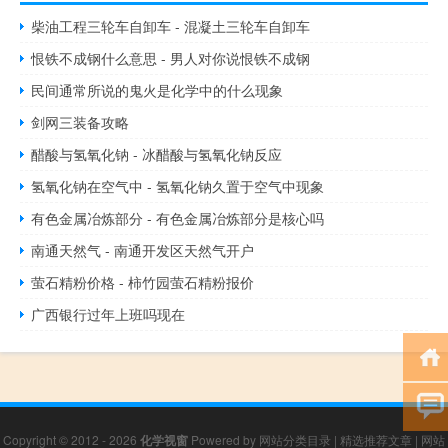
柴油工程三轮车自卸车 - 混凝土三轮车自卸车
恨铁不成钢什么意思 - 男人对你说恨铁不成钢
民间通常所说的鬼火是化学中的什么现象
剑网三装备攻略
醋酸与氢氧化钠 - 冰醋酸与氢氧化钠反应
氢氧化钠在空气中 - 氢氧化钠久置于空气中现象
有色金属冶炼部分 - 有色金属冶炼部分是核心吗
南通天然气 - 南通开发区天然气开户
萤石精粉价格 - 柿竹园萤石精粉报价
广西银行过年上班吗现在
Copyright © 2012 - 2026
化学视窗
Powered by
网站分类目录
|
精选推荐文章
|
网站