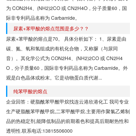
为 CON2H4、(NH2)2CO 或 CN2H4O，分子质量60，国
际非专利药品名称为 Carbamide。
尿素+苯甲酸的熔点范围是多少？？
尿素+苯甲酸的熔点是70。 具体分析如下： 1、尿素是由
碳、氮、氧和氢组成的有机化合物，又称脲（与尿同
音）。其化学公式为 CON2H4、(NH2)2CO 或 CN2H4
O，分子质量60，国际非专利药品名称为 Carbamide。外
观是白色晶体或粉末。它是动物蛋白质代谢...
纯苯甲酸的熔点
企业回答：硬脂酰苯甲酰甲烷找连云港欣港化工 我司专业
生产硬脂酰苯甲酰甲烷,二苯甲酰甲烷.主要用作聚氯乙烯制
品的热稳定剂,能降低制品的前期着色和提高后期耐热性和
透明性.联系电话:13815506000