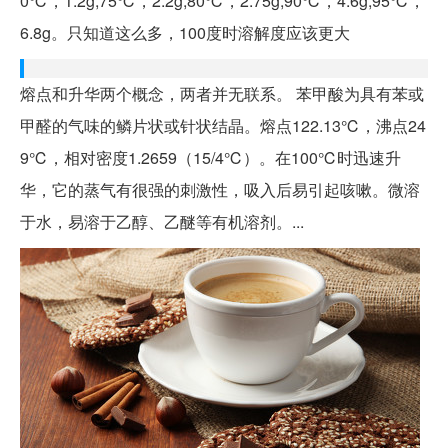
0℃，1.2g;75℃，2.2g;80℃，2.75g;90℃，4.6g;95℃，
6.8g。只知道这么多，100度时溶解度应该更大
熔点和升华两个概念，两者并无联系。 苯甲酸为具有苯或
甲醛的气味的鳞片状或针状结晶。熔点122.13℃，沸点24
9℃，相对密度1.2659（15/4℃）。在100℃时迅速升
华，它的蒸气有很强的刺激性，吸入后易引起咳嗽。微溶
于水，易溶于乙醇、乙醚等有机溶剂。...