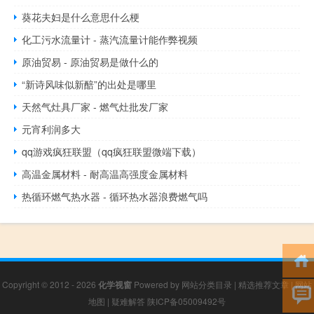
葵花夫妇是什么意思什么梗
化工污水流量计 - 蒸汽流量计能作弊视频
原油贸易 - 原油贸易是做什么的
“新诗风味似新醅”的出处是哪里
天然气灶具厂家 - 燃气灶批发厂家
元宵利润多大
qq游戏疯狂联盟（qq疯狂联盟微端下载）
高温金属材料 - 耐高温高强度金属材料
热循环燃气热水器 - 循环热水器浪费燃气吗
Copyright © 2012 - 2026
化学视窗
Powered by
网站分类目录
|
精选推荐文章
|
网站
地图
|
疑难解答
陕ICP备05009492号