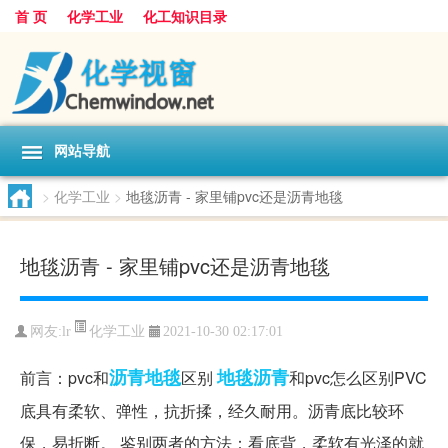
首 页
化学工业
化工知识目录
网站导航
>
化学工业
>
地毯沥青 - 家里铺pvc还是沥青地毯
地毯沥青 - 家里铺pvc还是沥青地毯
化学工业
网友:
lr
2021-10-30 02:17:01
沥青
地毯
地毯沥青
前言：pvc和
区别
和pvc怎么区别PVC
底具有柔软、弹性，抗折揉，经久耐用。沥青底比较环
保，易折断。 鉴别两者的方法：看底背，柔软有光泽的就