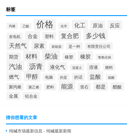
标签
价格
化工
原油
反应
丙烯
化学
乙酸
多少钱
复合肥
合金
塑料
发电机
天然气
尿素
是一种
有限责任公司
新能源
柴油
材料
橡胶
期货
橡塑
氢氧化钠
沥青
汽油
液化气
溶液
燃料
混凝土
甲醇
盐酸
燃气
的话
电脑
的是
硫酸
能源
都是
醋酸
聚丙烯
萤石
肥料
聚乙烯
金属
铝合金
猜你想看的文章
纯碱市场最新信息 - 纯碱最新新闻