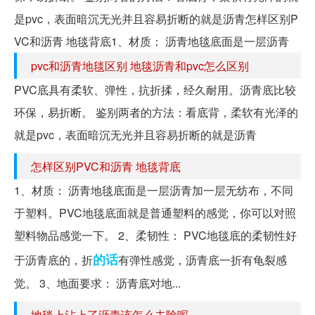
是pvc，表面暗沉无光并且容易折断的就是沥青怎样区别P
VC和沥青 地毯背底1、材质： 沥青地毯底面是一层沥青
pvc和沥青地毯区别 地毯沥青和pvc怎么区别
PVC底具有柔软、弹性，抗折揉，经久耐用。沥青底比较
环保，易折断。 鉴别两者的方法：看底背，柔软有光泽的
就是pvc，表面暗沉无光并且容易折断的就是沥青
怎样区别PVC和沥青 地毯背底
1、材质： 沥青地毯底面是一层沥青加一层无纺布，不同
于塑料。PVC地毯底面就是普通塑料的感觉，你可以对照
塑料物品感觉一下。 2、柔韧性： PVC地毯底的柔韧性好
的话
于沥青底的，折
有弹性感觉，沥青底一折有龟裂感
觉。 3、地面要求： 沥青底对地...
地毯上沾上了沥青该怎么去除呢