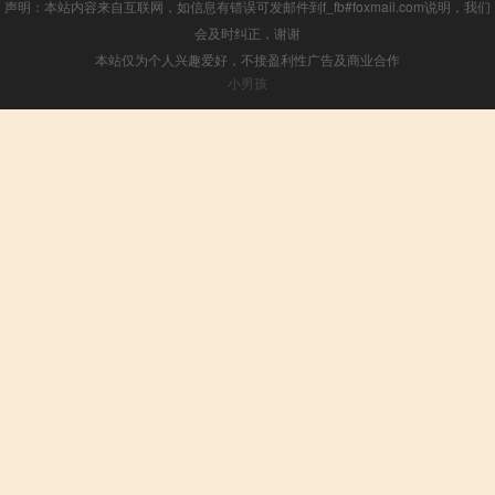
声明：本站内容来自互联网，如信息有错误可发邮件到f_fb#foxmail.com说明，我们
会及时纠正，谢谢
本站仅为个人兴趣爱好，不接盈利性广告及商业合作
小男孩