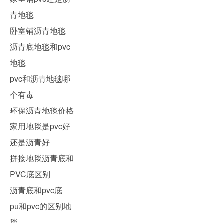
青地毯
卧室铺沥青地毯
沥青底地毯和pvc
地毯
pvc和沥青地毯哪
个有毒
环保沥青地毯价格
家用地毯是pvc好
还是沥青好
拼接地毯沥青底和
PVC底区别
沥青底和pvc底
pu和pvc的区别地
毯