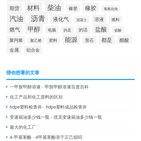
柴油
材料
橡胶
期货
橡塑
氢氧化钠
沥青
汽油
液化气
溶液
燃料
混凝土
甲醇
盐酸
燃气
的话
电脑
的是
硫酸
能源
都是
醋酸
聚丙烯
萤石
肥料
聚乙烯
金属
铝合金
猜你想看的文章
一甲胺甲醇溶液 - 甲胺甲醇溶液百度百科
化工产品和化工原料的区别
hdpe塑料检查井 - hdpe塑料成品检查井
变速箱油多少钱一瓶 - 优克变速箱油多少钱一瓶
最大的化工厂
4-甲基苯酚 - 4甲基苯酚溶于正己烷吗