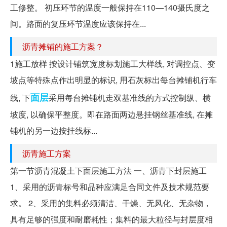
工修整。 初压环节的温度一般保持在110—140摄氏度之
间。路面的复压环节温度应该保持在...
沥青摊铺的施工方案？
1施工放样 按设计铺筑宽度标划施工大样线, 对调控点、变
坡点等特殊点作出明显的标识, 用石灰标出每台摊铺机行车
面层
线, 下
采用每台摊铺机走双基准线的方式控制纵、横
坡度, 以确保平整度。即在路面两边悬挂钢丝基准线, 在摊
铺机的另一边按挂线标...
沥青施工方案
第一节沥青混凝土下面层施工方法 一、沥青下封层施工
1、采用的沥青标号和品种应满足合同文件及技术规范要
求。 2、采用的集料必须清洁、干燥、无风化、无杂物，
具有足够的强度和耐磨耗性；集料的最大粒径与封层度相