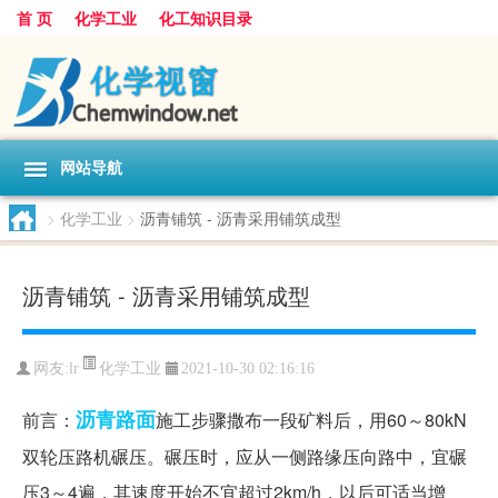
首 页
化学工业
化工知识目录
网站导航
>
化学工业
>
沥青铺筑 - 沥青采用铺筑成型
沥青铺筑 - 沥青采用铺筑成型
化学工业
网友:
lr
2021-10-30 02:16:16
沥青
路面
前言：
施工步骤撒布一段矿料后，用60～80kN
双轮压路机碾压。碾压时，应从一侧路缘压向路中，宜碾
压3～4遍，其速度开始不宜超过2km/h，以后可适当增