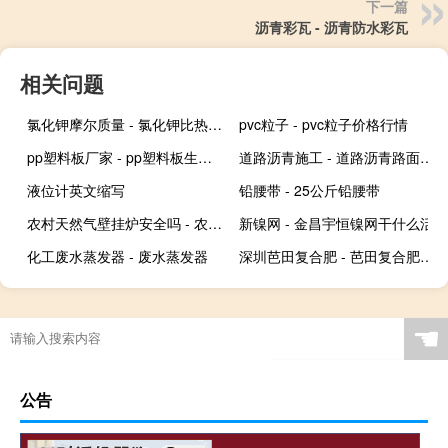
下一篇
沥青彩瓦 - 沥青防水彩瓦
相关问题
氯化钾摩尔质量 - 氯化钾比热容查询表
pvc粒子 - pvc粒子价格行情
pp塑料板厂家 - pp塑料板生产厂家哪里多
道路沥青施工 - 道路沥青路面施工
液位计英文缩写
铅腰带 - 25公斤铅腰带
农村天然气壁挂炉安全吗 - 农村安装燃气壁挂炉合理吗
新镍网 - 金昌宇恒镍网干什么活
化工废水蒸发器 - 废水蒸发器
深圳芭田复合肥 - 芭田复合肥17-17-17价格
☚
公告