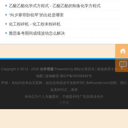
乙酸乙酯化学式方程式 - 乙酸乙酯的制备化学方程式
“向夕搴帘卧枕琴”的出处是哪里
化工粉碎机 - 化工粉末粉碎机
雅思备考期间成绩波动怎么解决
Copyright © 2012 - 2026
化学视窗
Powered by
网站分类目录
|
精选推荐文章
|
网站
地图
|
疑难解答
陕ICP备05009492号
声明：本站内容来自互联网，如信息有错误可发邮件到f_fb#foxmail.com说明，我们
会及时纠正，谢谢
本站仅为个人兴趣爱好，不接盈利性广告及商业合作
小男孩