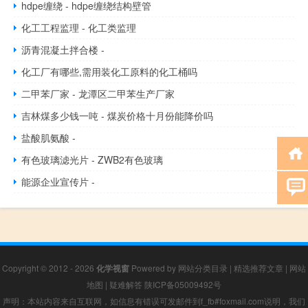
hdpe缠绕 - hdpe缠绕结构壁管
化工工程监理 - 化工类监理
沥青混凝土拌合楼 -
化工厂有哪些,需用装化工原料的化工桶吗
二甲苯厂家 - 龙潭区二甲苯生产厂家
吉林煤多少钱一吨 - 煤炭价格十月份能降价吗
盐酸肌氨酸 -
有色玻璃滤光片 - ZWB2有色玻璃
能源企业宣传片 -
Copyright © 2012 - 2026
化学视窗
Powered by
网站分类目录
|
精选推荐文章
|
网站
地图
|
疑难解答
陕ICP备05009492号
声明：本站内容来自互联网，如信息有错误可发邮件到f_fb#foxmail.com说明，我们