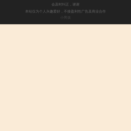
会及时纠正，谢谢
本站仅为个人兴趣爱好，不接盈利性广告及商业合作
小男孩