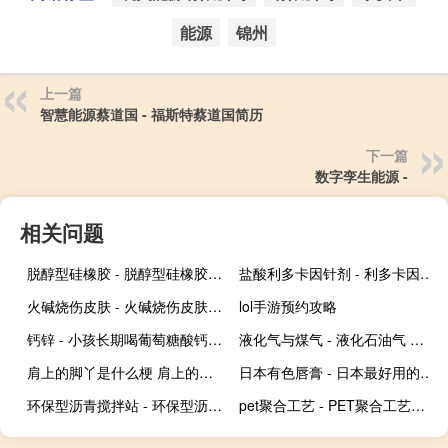
能源
锦州
上一篇
智慧能源蔡道国 - 福斯特蔡道国简历
下一篇
数字孪生能源 -
相关问题
脱醇型硅橡胶 - 脱醇型硅橡胶固化时间
盐酸利多卡因针剂 - 利多卡因注射针剂有太字
火碱烧伤皮肤 - 火碱烧伤皮肤超过八小时
lol手游预约攻略
钙锌 - 小孩长期喝葡萄糖酸钙好吗
液化气与煤气 - 液化石油气 天然气 煤气
肩上的脚丫是什么梗 肩上的脚丫吧科普什么梗
日本有色唇膏 - 日本最好用的润唇膏
环保型沥青搅拌站 - 环保型沥青拌合站
pet聚合工艺 - PET聚合工艺过程