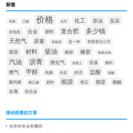
标签
价格
化工
原油
反应
丙烯
化学
乙酸
多少钱
复合肥
合金
塑料
发电机
天然气
尿素
是一种
有限责任公司
新能源
柴油
材料
橡胶
期货
橡塑
氢氧化钠
沥青
汽油
液化气
溶液
燃料
混凝土
甲醇
盐酸
燃气
的话
电脑
的是
硫酸
能源
都是
醋酸
聚丙烯
萤石
肥料
聚乙烯
金属
铝合金
猜你想看的文章
化学的专业有哪些