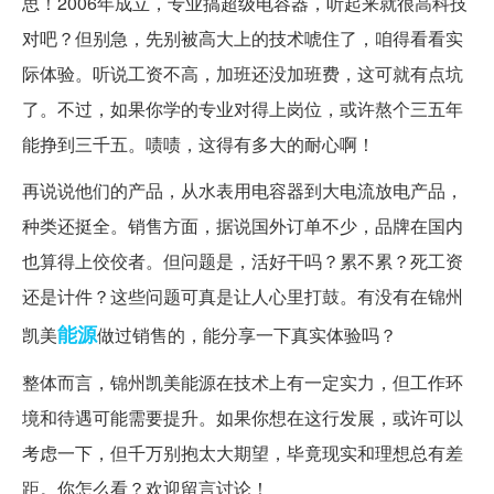
思！2006年成立，专业搞超级电容器，听起来就很高科技
对吧？但别急，先别被高大上的技术唬住了，咱得看看实
际体验。听说工资不高，加班还没加班费，这可就有点坑
了。不过，如果你学的专业对得上岗位，或许熬个三五年
能挣到三千五。啧啧，这得有多大的耐心啊！
再说说他们的产品，从水表用电容器到大电流放电产品，
种类还挺全。销售方面，据说国外订单不少，品牌在国内
也算得上佼佼者。但问题是，活好干吗？累不累？死工资
还是计件？这些问题可真是让人心里打鼓。有没有在锦州
能源
凯美
做过销售的，能分享一下真实体验吗？
整体而言，锦州凯美能源在技术上有一定实力，但工作环
境和待遇可能需要提升。如果你想在这行发展，或许可以
考虑一下，但千万别抱太大期望，毕竟现实和理想总有差
距。你怎么看？欢迎留言讨论！