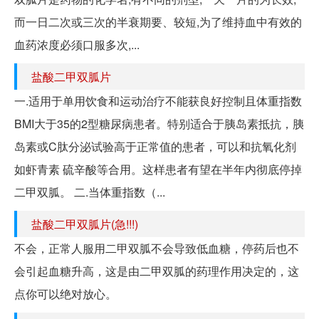
而一日二次或三次的半衰期要、较短,为了维持血中有效的
血药浓度必须口服多次,...
盐酸二甲双胍片
一.适用于单用饮食和运动治疗不能获良好控制且体重指数
BMI大于35的2型糖尿病患者。特别适合于胰岛素抵抗，胰
岛素或C肽分泌试验高于正常值的患者，可以和抗氧化剂
如虾青素 硫辛酸等合用。这样患者有望在半年内彻底停掉
二甲双胍。 二.当体重指数（...
盐酸二甲双胍片(急!!!)
不会，正常人服用二甲双胍不会导致低血糖，停药后也不
会引起血糖升高，这是由二甲双胍的药理作用决定的，这
点你可以绝对放心。