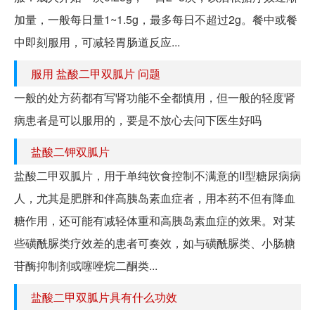
加量，一般每日量1~1.5g，最多每日不超过2g。餐中或餐
中即刻服用，可减轻胃肠道反应...
服用 盐酸二甲双胍片 问题
一般的处方药都有写肾功能不全都慎用，但一般的轻度肾
病患者是可以服用的，要是不放心去问下医生好吗
盐酸二钾双胍片
盐酸二甲双胍片，用于单纯饮食控制不满意的II型糖尿病病
人，尤其是肥胖和伴高胰岛素血症者，用本药不但有降血
糖作用，还可能有减轻体重和高胰岛素血症的效果。对某
些磺酰脲类疗效差的患者可奏效，如与磺酰脲类、小肠糖
苷酶抑制剂或噻唑烷二酮类...
盐酸二甲双胍片具有什么功效