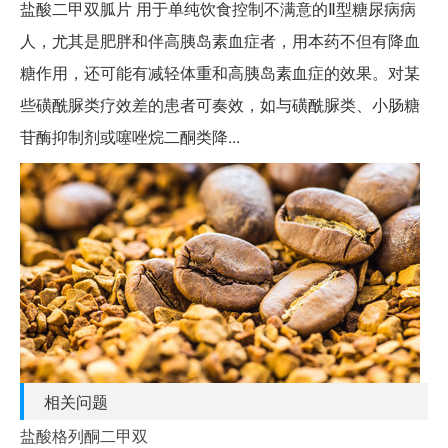
盐酸二甲双胍片 用于单纯饮食控制不满意的Ⅱ型糖尿病病
人，尤其是肥胖和伴高胰岛素血症者，用本药不但有降血
糖作用，还可能有减轻体重和高胰岛素血症的效果。对某
些磺酰脲类疗效差的患者可奏效，如与磺酰脲类、小肠糖
苷酶抑制剂或噻唑烷二酮类降...
相关问题
盐酸格列酮二甲双