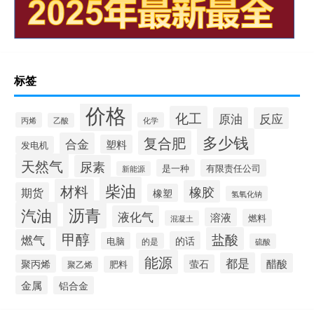
标签
价格
化工
原油
反应
丙烯
化学
乙酸
多少钱
复合肥
合金
塑料
发电机
天然气
尿素
是一种
有限责任公司
新能源
柴油
材料
橡胶
期货
橡塑
氢氧化钠
沥青
汽油
液化气
溶液
燃料
混凝土
甲醇
盐酸
燃气
的话
电脑
的是
硫酸
能源
都是
醋酸
聚丙烯
萤石
肥料
聚乙烯
金属
铝合金