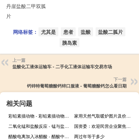
丹崖盐酸二甲双胍
片
网络标签：
尤其是
患者
盐酸
盐酸二胍片
胰岛素
上一篇
盐酸化工液体运输车 - 二手化工液体运输车交易市场
下一篇
钙锌特葡萄糖酸钙锌口服液 - 葡萄糖酸钙怎么看日期
相关问题
彩铅素描动物 - 彩铅素描动物设计
家用天然气取暖炉图片及价格 - 家庭天然气取暖炉价格
二氧化锰和盐酸反应 - 锰与盐酸反应
国资委：欢迎民营企业聚焦关键核心技术卡脖子问题 加强与国企联合攻关
醋酸电离加入冰醋酸 - 醋酸中加入冰醋酸电离程度
两过年等于多少