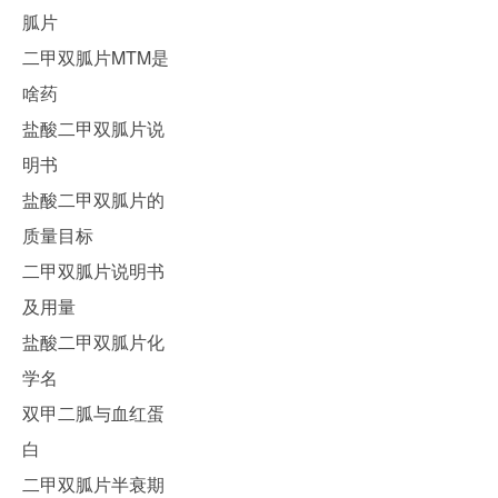
胍片
二甲双胍片MTM是
啥药
盐酸二甲双胍片说
明书
盐酸二甲双胍片的
质量目标
二甲双胍片说明书
及用量
盐酸二甲双胍片化
学名
双甲二胍与血红蛋
白
二甲双胍片半衰期