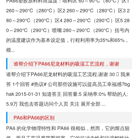
PA66塑胶原料料筒温度：喂料区 60～90℃（80℃）区1
260～290℃（280℃）区2 260～290℃（280℃）区3 2
80～290℃（290℃）区4 280～290℃（290℃）区5 28
0～290℃（290℃）喷嘴 280～290℃（290℃）括号内
的温度建议作为基本设定值，行程利用率为35%和65%，
模...
谁帮介绍下PA66尼龙材料的吸湿工艺流程，谢谢
谁帮介绍下PA66尼龙材料的吸湿工艺流程,谢谢 30  我来
答 1个回答 #热议# 公司那些设施可以提高员工幸福感?bg
hak 2015-01-31 知道答主 回答量:5 采纳率:0% 帮助的人:
5.9万 我也去答题访问个人页 关注 展开全部 ...
PA6和PA66的区别
PA6 的化学物理特性和 PA66 很相似，然而，它的熔点较
低，而且工艺温度范围很宽。它的抗冲击性和抗溶解性比