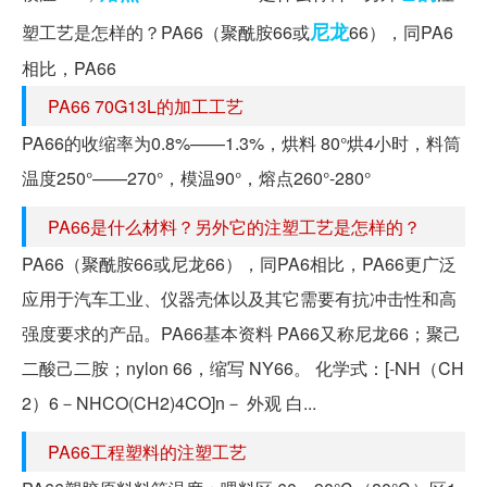
尼龙
塑工艺是怎样的？PA66（聚酰胺66或
66），同PA6
相比，PA66
PA66 70G13L的加工工艺
PA66的收缩率为0.8%——1.3%，烘料 80°烘4小时，料筒
温度250°——270°，模温90°，熔点260°-280°
PA66是什么材料？另外它的注塑工艺是怎样的？
PA66（聚酰胺66或尼龙66），同PA6相比，PA66更广泛
应用于汽车工业、仪器壳体以及其它需要有抗冲击性和高
强度要求的产品。PA66基本资料 PA66又称尼龙66；聚己
二酸己二胺；nylon 66，缩写 NY66。 化学式：[-NH（CH
2）6－NHCO(CH2)4CO]n－ 外观 白...
PA66工程塑料的注塑工艺