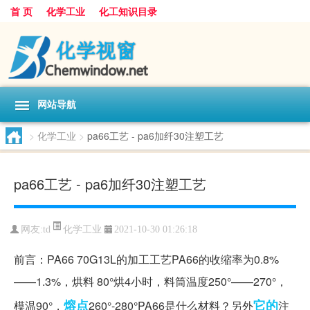
首 页
化学工业
化工知识目录
网站导航
>
化学工业
>
pa66工艺 - pa6加纤30注塑工艺
pa66工艺 - pa6加纤30注塑工艺
化学工业
网友:
td
2021-10-30 01:26:18
前言：PA66 70G13L的加工工艺PA66的收缩率为0.8%
——1.3%，烘料 80°烘4小时，料筒温度250°——270°，
熔点
它的
模温90°，
260°-280°PA66是什么材料？另外
注