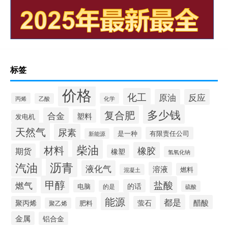
标签
价格
化工
原油
反应
丙烯
化学
乙酸
多少钱
复合肥
合金
塑料
发电机
天然气
尿素
是一种
有限责任公司
新能源
柴油
材料
橡胶
期货
橡塑
氢氧化钠
沥青
汽油
液化气
溶液
燃料
混凝土
甲醇
盐酸
燃气
的话
电脑
的是
硫酸
能源
都是
醋酸
聚丙烯
萤石
肥料
聚乙烯
金属
铝合金