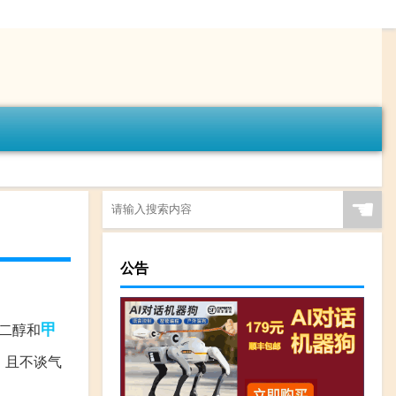
☚
公告
甲
二醇和
，且不谈气