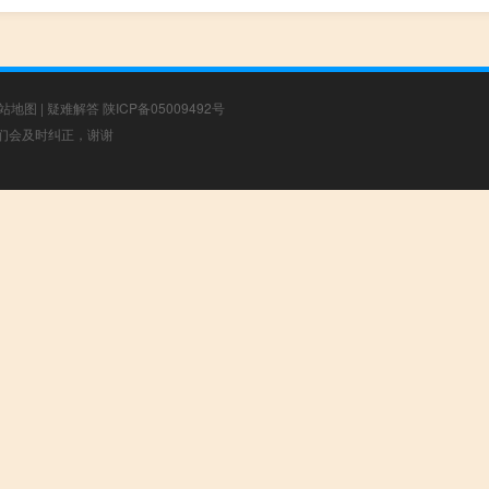
站地图
|
疑难解答
陕ICP备05009492号
，我们会及时纠正，谢谢