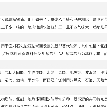
有人说是植物油。那问题来了，单烧乙二醇和甲醇相比，是没有
三千多一吨的，地沟油臊水油粗加工，且不谈气味大，后续灶具上
，用于面对石化能源枯竭而发展的新型替代能源，其中包括：氢
展资料 环保燃料分类 甲醇汽油 以甲醇或汽油为基础，将甲醇.
源，包括太阳能、生物质能、水能、风能、地热能、波浪能、洋
、沼气、酒精、甲醇等，而已经广泛利用的煤炭、石油、天然气、
生物质能、氢能、地热能和潮汐能等许多种。新能源的共同特点
气常规能源具有污染环境和不可再生的缺点，因此，人类越来越重