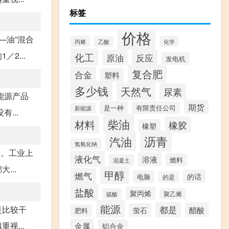
标签
价格
—油”混合
丙烯
化学
乙酸
2...
化工
原油
反应
发电机
复合肥
合金
塑料
多少钱
天然气
尿素
能源产品
期货
是一种
有限责任公司
新能源
...
柴油
材料
橡胶
橡塑
沥青
汽油
氢氧化钠
量。工业上
液化气
溶液
燃料
混凝土
...
甲醇
燃气
的话
电脑
的是
盐酸
聚丙烯
硫酸
聚乙烯
能源
都是
是比较干
醋酸
萤石
肥料
视...
金属
铝合金