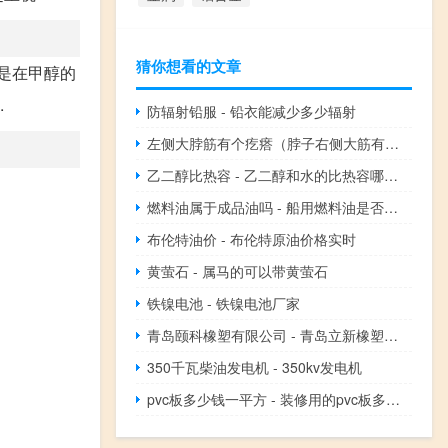
猜你想看的文章
就是在甲醇的
.
防辐射铅服 - 铅衣能减少多少辐射
左侧大脖筋有个疙瘩（脖子右侧大筋有个疙瘩怎么回事）
乙二醇比热容 - 乙二醇和水的比热容哪个大
燃料油属于成品油吗 - 船用燃料油是否属于成品油
布伦特油价 - 布伦特原油价格实时
黄萤石 - 属马的可以带黄萤石
铁镍电池 - 铁镍电池厂家
青岛颐科橡塑有限公司 - 青岛立新橡塑制品有限公司
350千瓦柴油发电机 - 350kv发电机
pvc板多少钱一平方 - 装修用的pvc板多少钱一块