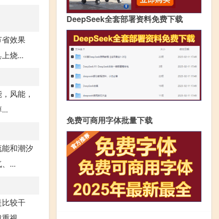
DeepSeek全套部署资料免费下载
节省效果
烧...
能，风能，
..
免费可商用字体批量下载
流能和潮汐
...
是比较干
视...