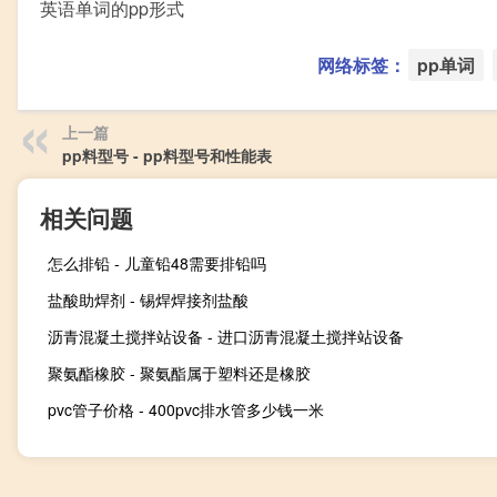
英语单词的pp形式
网络标签：
pp单词
上一篇
pp料型号 - pp料型号和性能表
相关问题
怎么排铅 - 儿童铅48需要排铅吗
盐酸助焊剂 - 锡焊焊接剂盐酸
沥青混凝土搅拌站设备 - 进口沥青混凝土搅拌站设备
聚氨酯橡胶 - 聚氨酯属于塑料还是橡胶
pvc管子价格 - 400pvc排水管多少钱一米