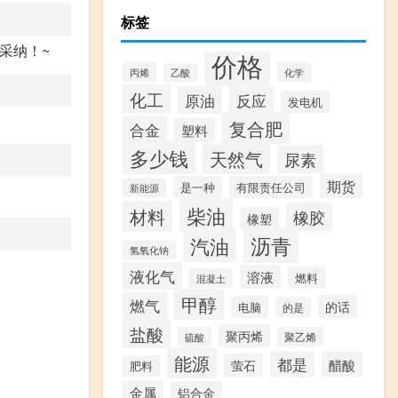
标签
谢采纳！~
价格
丙烯
化学
乙酸
化工
原油
反应
发电机
复合肥
合金
塑料
多少钱
天然气
尿素
期货
是一种
有限责任公司
新能源
柴油
材料
橡胶
橡塑
沥青
汽油
氢氧化钠
液化气
溶液
燃料
混凝土
甲醇
燃气
的话
电脑
的是
盐酸
聚丙烯
硫酸
聚乙烯
能源
都是
醋酸
萤石
肥料
金属
铝合金