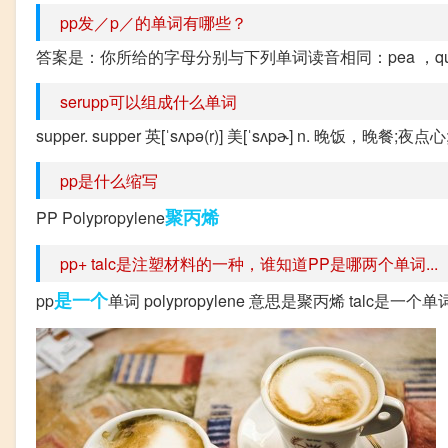
pp发／p／的单词有哪些？
答案是：你所给的字母分别与下列单词读音相同：pea ，que
serupp可以组成什么单词
supper. supper 英[ˈsʌpə(r)] 美[ˈsʌpɚ] n. 晚饭，晚餐;
pp是什么缩写
聚丙烯
PP Polypropylene
pp+ talc是注塑材料的一种，谁知道PP是哪两个单词...
是一个
pp
单词 polypropylene 意思是聚丙烯 talc是一个