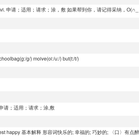
 应用；申请；涂，敷vi. 申请；适用；请求；涂，敷 如果帮到你，请记得采纳，O(∩
choolbag(g:/g/) moive(oi:/u:/) but(t:/t/)
；涂,敷vi.申请；适用；请求；涂,敷
happiest happy 基本解释 形容词快乐的; 幸福的; 巧妙的; 〈口〉有