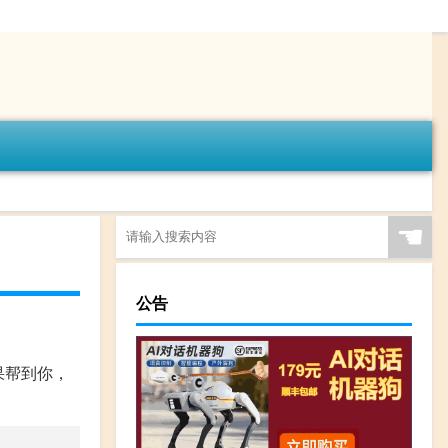
☚
公告
 如果帮到你，