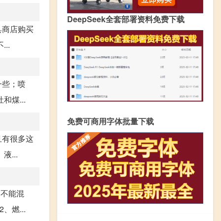
DeepSeek全套部署资料免费下载
具商店购买
..
一些；喷
煤...
免费可商用字体批量下载
且有很多这
...
们不能混
燃...