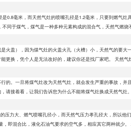
是0.8毫米，而天然气灶的喷嘴孔径是1.2毫米，只要到燃气灶
不同于煤气，煤气是一种多种元素构成的混合气，天然气燃烧不.
就是火盖），因为煤气灶的火盖火孔（火槽）小，天然气的要大
更换，凭个人是无法改好的，建议你还是找厂家吧。 天然气灶和
不行的。一旦将煤气灶改为天然气灶，就会发生严重的事故，并
请接着看，让我们告诉您为什么不能将煤气灶换成天然气灶。 液
的的压力大、燃气喷嘴孔径小，而天然气压力孝孔径大，所以他
燃量，即混合比，液化石油气要求的空气多，相应其它两种就少。 2、