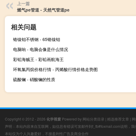
上一篇
燃气pe管道 - 天然气管道pe
相关问题
铬镍钼不锈钢 - 65铬镍钼
电脑响 - 电脑会像是什么情况
彩铅海贼王 - 彩铅画航海王
环氧氯丙烷价格行情 - 丙烯酸行情价格走势图
硫酸镧 - 硝酸镧的性质
Copyright © 2012 - 2026
化学视窗
Powered by
网站分类目录
|
精选推荐文章
|
网
声明：本站内容来自互联网，如信息有错误可发邮件到f_fb#foxmail.com说明
本站仅为个人兴趣爱好，不接盈利性广告及商业合作