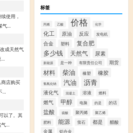
标签
继续使用，
价格
丙烯
化学
乙酸
...
化工
原油
反应
发电机
复合肥
合金
塑料
灶改成天然气
多少钱
天然气
尿素
..
期货
是一种
有限责任公司
新能源
柴油
材料
橡胶
橡塑
沥青
汽油
具商店购买
氢氧化钠
..
液化气
溶液
燃料
混凝土
甲醇
燃气
的话
电脑
的是
盐酸
聚丙烯
硫酸
聚乙烯
就可以了。其
能源
都是
醋酸
萤石
肥料
...
金属
铝合金