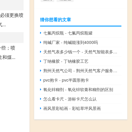
，必须更换喷
猜你想看的文章
..
七氟丙烷瓶 - 七氟丙烷瓶罐
纯碱厂家 - 纯碱能涨到4000吗
一些；喷
天然气表多少钱一个 - 天然气智能表多少钱一个
煤...
丁纳橡胶 - 丁钠橡胶工艺
荆州天然气公司 - 荆州天然气客户服务中心
pvc抱卡 - pvc半圆形抱卡
氧化锌糊剂 - 氧化锌软膏和糊剂的区别
怎么看卡尺 - 游标卡尺怎么认
画风景彩铅画 - 彩铅草坪风景画