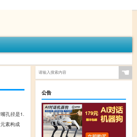
☚
公告
嘴孔径是1.
种元素构成