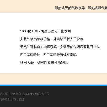
即热式天然气热水器 - 即热式煤气
1688化工网 - 阿里巴巴化工批发网
安装外墙铝单板价格 - 外墙铝单板人工价格
天然气可私自加增压泵吗 - 安装天然气增压泵是否合法
四甲基硫酸铵 - 四甲基硫酸氢铵有毒吗
锌 性功能 - 锌可以改善性功能吗
站地图
|
疑难解答
陕ICP备05009492号
，我们会及时纠正，谢谢