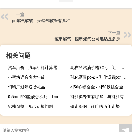
上一篇
pe燃气软管 - 天然气软管有几种
下一篇
恒申燃气 - 恒申燃气公司电话是多少
相关问题
汽车油价 - 汽车油耗计算器
现在的汽油价格92号 - 近十年92油价一览表
小蜜坊适合多大年龄
乳化沥青pc-2 - 乳化沥青pc1和pc2的区别
饲料厂过年送啥礼品
4j50铁镍合金 - 4j50铁镍合金成分
0.5mol/l的盐酸怎么配 - 1mol/L盐酸溶液怎么配
能源类专业有哪些 - 与能源有关的大学专业
铝棒切割 - 实心铝棒切割
镍走势图 - 镍价格历年走势
☚