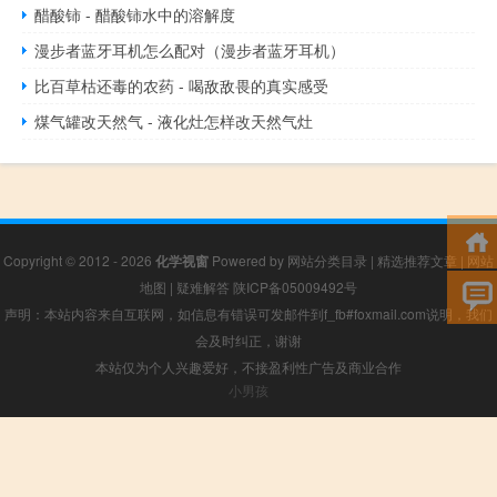
醋酸铈 - 醋酸铈水中的溶解度
漫步者蓝牙耳机怎么配对（漫步者蓝牙耳机）
比百草枯还毒的农药 - 喝敌敌畏的真实感受
煤气罐改天然气 - 液化灶怎样改天然气灶
Copyright © 2012 - 2026
化学视窗
Powered by
网站分类目录
|
精选推荐文章
|
网站
地图
|
疑难解答
陕ICP备05009492号
声明：本站内容来自互联网，如信息有错误可发邮件到f_fb#foxmail.com说明，我们
会及时纠正，谢谢
本站仅为个人兴趣爱好，不接盈利性广告及商业合作
小男孩