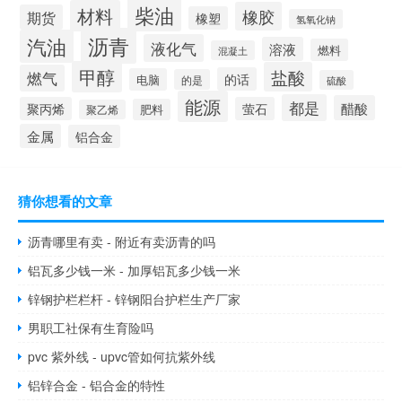
柴油
材料
橡胶
期货
橡塑
氢氧化钠
沥青
汽油
液化气
溶液
燃料
混凝土
甲醇
盐酸
燃气
的话
电脑
的是
硫酸
能源
都是
醋酸
聚丙烯
萤石
肥料
聚乙烯
金属
铝合金
猜你想看的文章
沥青哪里有卖 - 附近有卖沥青的吗
铝瓦多少钱一米 - 加厚铝瓦多少钱一米
锌钢护栏栏杆 - 锌钢阳台护栏生产厂家
男职工社保有生育险吗
pvc 紫外线 - upvc管如何抗紫外线
铝锌合金 - 铝合金的特性