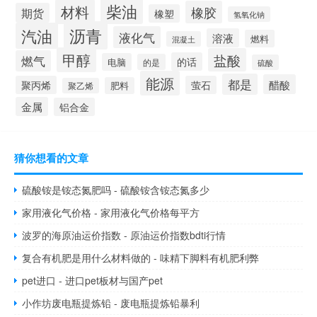
柴油
材料
橡胶
期货
橡塑
氢氧化钠
沥青
汽油
液化气
溶液
燃料
混凝土
甲醇
盐酸
燃气
的话
电脑
的是
硫酸
能源
都是
醋酸
聚丙烯
萤石
肥料
聚乙烯
金属
铝合金
猜你想看的文章
硫酸铵是铵态氮肥吗 - 硫酸铵含铵态氮多少
家用液化气价格 - 家用液化气价格每平方
波罗的海原油运价指数 - 原油运价指数bdti行情
复合有机肥是用什么材料做的 - 味精下脚料有机肥利弊
pet进口 - 进口pet板材与国产pet
小作坊废电瓶提炼铅 - 废电瓶提炼铅暴利