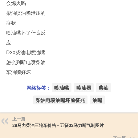
会熄火吗
柴油喷油嘴泄压的
症状
喷油嘴坏了什么反
应
D30柴油电喷油嘴
怎么判断电喷柴油
车油嘴好坏
网络标签：
喷油嘴
喷油器
柴油
柴油电喷油嘴坏前征兆
油嘴
上一篇
28马力柴油三轮车价格 - 五征32马力断气刹图片
下一篇