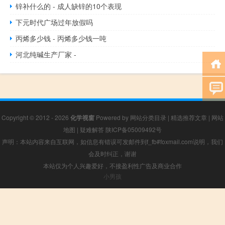
锌补什么的 - 成人缺锌的10个表现
下元时代广场过年放假吗
丙烯多少钱 - 丙烯多少钱一吨
河北纯碱生产厂家 -
Copyright © 2012 - 2026
化学视窗
Powered by
网站分类目录
|
精选推荐文章
|
网站
地图
|
疑难解答
陕ICP备05009492号
声明：本站内容来自互联网，如信息有错误可发邮件到f_fb#foxmail.com说明，我们
会及时纠正，谢谢
本站仅为个人兴趣爱好，不接盈利性广告及商业合作
小男孩