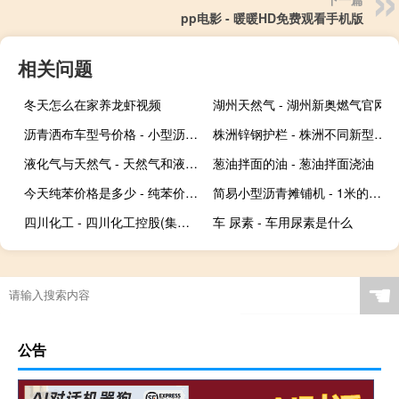
pp电影 - 暖暖HD免费观看手机版
相关问题
冬天怎么在家养龙虾视频
湖州天然气 - 湖州新奥燃气官网
沥青洒布车型号价格 - 小型沥青搅拌设备
株洲锌钢护栏 - 株洲不同新型护栏
液化气与天然气 - 天然气和液化气有何区别?
葱油拌面的油 - 葱油拌面浇油
今天纯苯价格是多少 - 纯苯价格最新走势图
简易小型沥青摊铺机 - 1米的小型沥青摊铺机的价位
四川化工 - 四川化工控股(集团)有限责任公司
车 尿素 - 车用尿素是什么
☚
公告