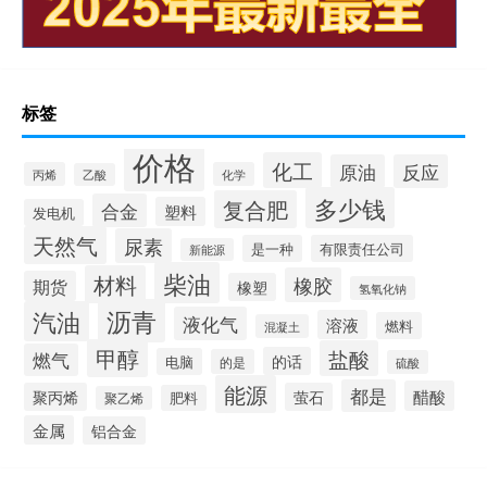
标签
价格
化工
原油
反应
丙烯
化学
乙酸
多少钱
复合肥
合金
塑料
发电机
天然气
尿素
是一种
有限责任公司
新能源
柴油
材料
橡胶
期货
橡塑
氢氧化钠
沥青
汽油
液化气
溶液
燃料
混凝土
甲醇
盐酸
燃气
的话
电脑
的是
硫酸
能源
都是
醋酸
聚丙烯
萤石
肥料
聚乙烯
金属
铝合金