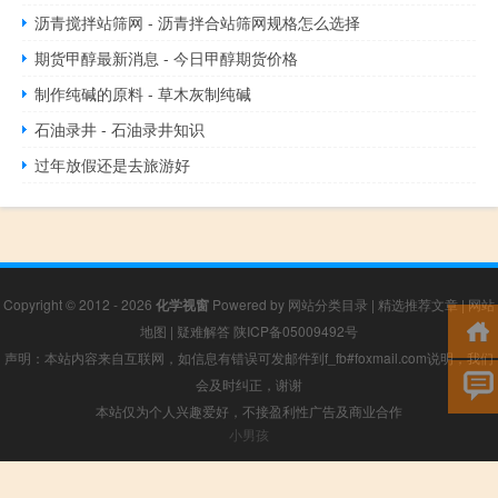
沥青搅拌站筛网 - 沥青拌合站筛网规格怎么选择
期货甲醇最新消息 - 今日甲醇期货价格
制作纯碱的原料 - 草木灰制纯碱
石油录井 - 石油录井知识
过年放假还是去旅游好
Copyright © 2012 - 2026
化学视窗
Powered by
网站分类目录
|
精选推荐文章
|
网站
地图
|
疑难解答
陕ICP备05009492号
声明：本站内容来自互联网，如信息有错误可发邮件到f_fb#foxmail.com说明，我们
会及时纠正，谢谢
本站仅为个人兴趣爱好，不接盈利性广告及商业合作
小男孩