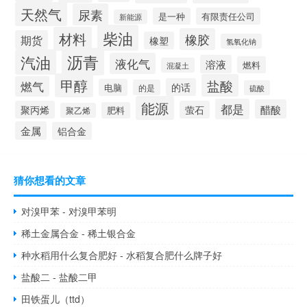
天然气
尿素
是一种
有限责任公司
新能源
柴油
材料
橡胶
期货
橡塑
氢氧化钠
沥青
汽油
液化气
溶液
燃料
混凝土
甲醇
盐酸
燃气
的话
电脑
的是
硫酸
能源
都是
醋酸
聚丙烯
萤石
肥料
聚乙烯
金属
铝合金
猜你想看的文章
对溴甲苯 - 对溴甲苯明
稀土金属合金 - 稀土银合金
种水稻用什么复合肥好 - 水稻复合肥什么牌子好
盐酸二 - 盐酸二甲
田铁蛋儿（ttd）