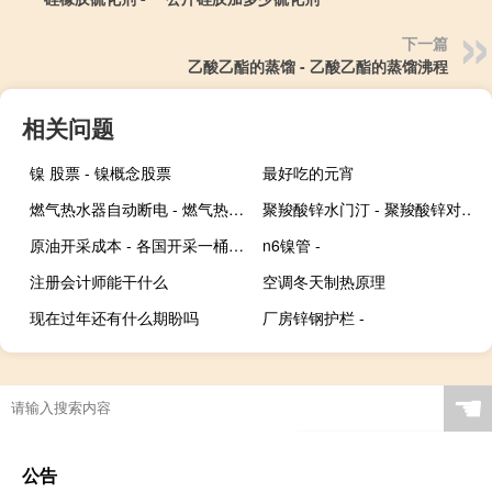
下一篇
乙酸乙酯的蒸馏 - 乙酸乙酯的蒸馏沸程
相关问题
镍 股票 - 镍概念股票
最好吃的元宵
燃气热水器自动断电 - 燃气热水器自动关电源
聚羧酸锌水门汀 - 聚羧酸锌对身体有害吗
原油开采成本 - 各国开采一桶原油成本
n6镍管 -
注册会计师能干什么
空调冬天制热原理
现在过年还有什么期盼吗
厂房锌钢护栏 -
☚
公告