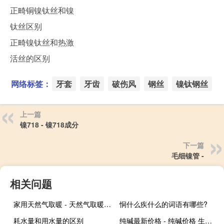
正畸铜镍钛丝和镍
钛丝区别
正畸镍钛丝和热激
活丝的区别
网络标签：
牙套
牙齿
破伤风
钢丝
镍钛钢丝
上一篇
镍718 - 镍718成分
下一篇
毛细镍管 -
相关问题
家用天然气取暖 - 天然气取暖烤火炉
恫什么疾什么的词语有哪些?
耗水量和用水量的区别
纯碱最新价格 - 纯碱价格 生意社