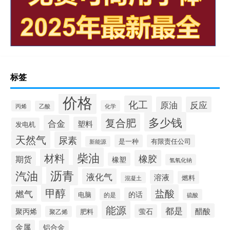
标签
价格
化工
原油
反应
丙烯
化学
乙酸
多少钱
复合肥
合金
塑料
发电机
天然气
尿素
是一种
有限责任公司
新能源
柴油
材料
橡胶
期货
橡塑
氢氧化钠
沥青
汽油
液化气
溶液
燃料
混凝土
甲醇
盐酸
燃气
的话
电脑
的是
硫酸
能源
都是
醋酸
聚丙烯
萤石
肥料
聚乙烯
金属
铝合金