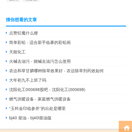
猜你想看的文章
点赞狂魔什么梗
简单彩铅 - 适合新手临摹的彩铅画
天能化工
火碱去油污 - 烧碱去油污怎么使用
农达和草甘膦哪种除草效果好 - 农达除草剂药效如何
大年初九不上班了吗
沈阳化工000698股吧 - 沈阳化工(000698)
燃气供暖设备 - 家庭燃气供暖设备
“玉钤金印临参井”的出处是哪里
bj40 柴油 - bj40l柴油版