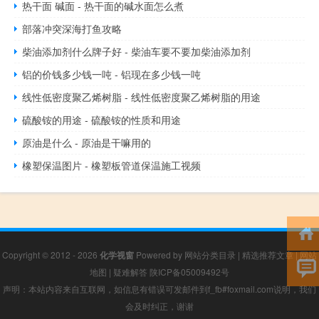
热干面 碱面 - 热干面的碱水面怎么煮
部落冲突深海打鱼攻略
柴油添加剂什么牌子好 - 柴油车要不要加柴油添加剂
铝的价钱多少钱一吨 - 铝现在多少钱一吨
线性低密度聚乙烯树脂 - 线性低密度聚乙烯树脂的用途
硫酸铵的用途 - 硫酸铵的性质和用途
原油是什么 - 原油是干嘛用的
橡塑保温图片 - 橡塑板管道保温施工视频
Copyright © 2012 - 2026
化学视窗
Powered by
网站分类目录
|
精选推荐文章
|
网站
地图
|
疑难解答
陕ICP备05009492号
声明：本站内容来自互联网，如信息有错误可发邮件到f_fb#foxmail.com说明，我们
会及时纠正，谢谢