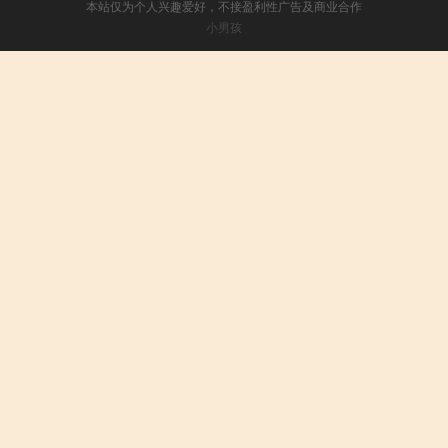
本站仅为个人兴趣爱好，不接盈利性广告及商业合作
小男孩