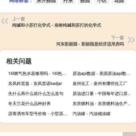
网络标签：
东升丽园
丹东
丽园
小区
花园
上一篇
纯碱和小苏打化学式 - 俗称纯碱和苏打的化学式
下一篇
河东彩丽园 - 彩丽园是经济适用房吗
相关问题
16l燃气热水器够用吗 - 16l热水器后悔
原油api数据 - 美国原油api数据最新
东风科雷嘉 - 东风雷诺kadjar
泉州化工 - 泉州有哪些化工厂
先什么再什么就什么怎么造句
原油进口量 - 中国每年进口原油多少吨
冬天兰花什么品种好养
东营燃料油 - 东营燃料油生产厂家
沥青洒布车型号价格 - 小型沥青搅拌设备
汽油罐 - 汽油储油罐