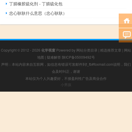
丁腈橡胶硫化剂 - 丁腈硫化包
忠心耿耿什么意思（忠心耿耿）
Copyright © 2012 - 2026
化学视窗
Powered by
网站分类目录
|
精选推荐文章
|
网站
地图
|
疑难解答
陕ICP备05009492号
声明：本站内容来自互联网，如信息有错误可发邮件到f_fb#foxmail.com说明，我们
会及时纠正，谢谢
本站仅为个人兴趣爱好，不接盈利性广告及商业合作
小男孩