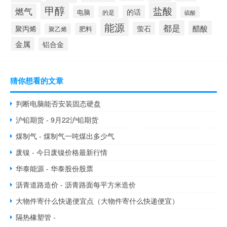
甲醇
盐酸
燃气
的话
电脑
的是
硫酸
能源
都是
醋酸
聚丙烯
萤石
肥料
聚乙烯
金属
铝合金
猜你想看的文章
判断电脑能否安装固态硬盘
沪铅期货 - 9月22沪铅期货
煤制气 - 煤制气一吨煤出多少气
废镍 - 今日废镍价格最新行情
华泰能源 - 华泰股份股票
沥青道路造价 - 沥青路面每平方米造价
大物件寄什么快递便宜点（大物件寄什么快递便宜）
隔热橡塑管 -