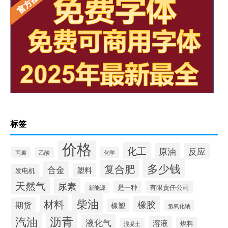
标签
价格
化工
原油
反应
丙烯
化学
乙酸
多少钱
复合肥
合金
塑料
发电机
天然气
尿素
是一种
有限责任公司
新能源
柴油
材料
橡胶
期货
橡塑
氢氧化钠
沥青
汽油
液化气
溶液
燃料
混凝土