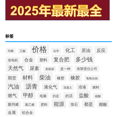
标签
价格
化工
原油
反应
丙烯
化学
乙酸
多少钱
复合肥
合金
塑料
发电机
天然气
尿素
是一种
有限责任公司
新能源
柴油
材料
橡胶
期货
橡塑
氢氧化钠
沥青
汽油
液化气
溶液
燃料
混凝土
甲醇
盐酸
燃气
的话
电脑
的是
硫酸
能源
都是
醋酸
聚丙烯
萤石
肥料
聚乙烯
金属
铝合金