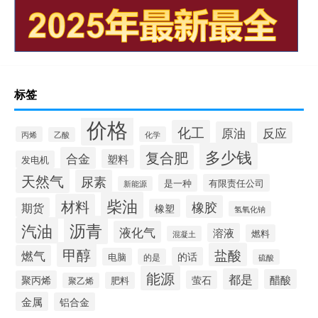
标签
价格
化工
原油
反应
丙烯
化学
乙酸
多少钱
复合肥
合金
塑料
发电机
天然气
尿素
是一种
有限责任公司
新能源
柴油
材料
橡胶
期货
橡塑
氢氧化钠
沥青
汽油
液化气
溶液
燃料
混凝土
甲醇
盐酸
燃气
的话
电脑
的是
硫酸
能源
都是
醋酸
聚丙烯
萤石
肥料
聚乙烯
金属
铝合金