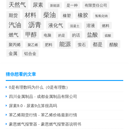
天然气
尿素
是一种
有限责任公司
新能源
柴油
材料
橡胶
期货
橡塑
氢氧化钠
沥青
汽油
液化气
溶液
燃料
混凝土
甲醇
盐酸
燃气
的话
电脑
的是
硫酸
能源
都是
醋酸
聚丙烯
萤石
肥料
聚乙烯
金属
铝合金
猜你想看的文章
0是有理数吗为什么（0是有理数）
四川金属制品 - 成都金属制品有限公司
尿素9.0 - 尿素9点算很高吗
苯乙烯期货行情 - 苯乙烯价格最新行情
豪恩燃气报警器 - 豪恩燃气报警器说明书