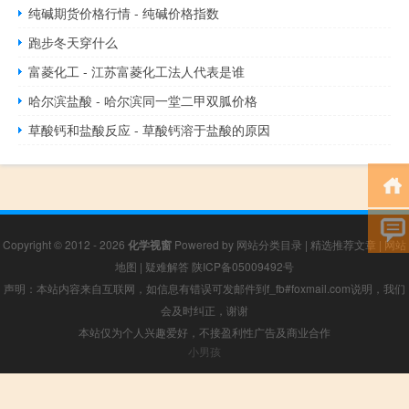
纯碱期货价格行情 - 纯碱价格指数
跑步冬天穿什么
富菱化工 - 江苏富菱化工法人代表是谁
哈尔滨盐酸 - 哈尔滨同一堂二甲双胍价格
草酸钙和盐酸反应 - 草酸钙溶于盐酸的原因
Copyright © 2012 - 2026
化学视窗
Powered by
网站分类目录
|
精选推荐文章
|
网站
地图
|
疑难解答
陕ICP备05009492号
声明：本站内容来自互联网，如信息有错误可发邮件到f_fb#foxmail.com说明，我们
会及时纠正，谢谢
本站仅为个人兴趣爱好，不接盈利性广告及商业合作
小男孩