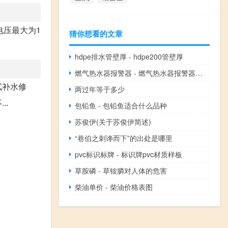
电压最大为1
猜你想看的文章
hdpe排水管壁厚 - hdpe200管壁厚
燃气热水器报警器 - 燃气热水器报警器原理
试补水修
两过年等于多少
..
包铅鱼 - 包铅鱼适合什么品种
苏俊伊(关于苏俊伊简述)
“巷伯之刺谗而下”的出处是哪里
pvc标识标牌 - 标识牌pvc材质样板
草胺磷 - 草铵膦对人体的危害
柴油单价 - 柴油价格表图