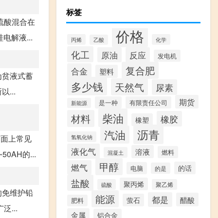
标签
硫酸混合在
价格
解液...
丙烯
化学
乙酸
化工
原油
反应
发电机
复合肥
合金
塑料
为贫液式蓄
多少钱
天然气
尿素
...
期货
是一种
有限责任公司
新能源
柴油
材料
橡胶
橡塑
沥青
汽油
氢氧化钠
市面上常见
液化气
溶液
燃料
混凝土
AH的...
甲醇
燃气
的话
电脑
的是
盐酸
聚丙烯
硫酸
聚乙烯
的免维护铅
能源
都是
醋酸
萤石
肥料
...
金属
铝合金