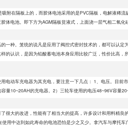
是吸附在隔板上的，而胶体电池采用的是PVC隔板，电解液稀流
体电池。即下方为AGM隔板贫液式，上面浇一层气相二氧化硅电
高的一种。笼统的说凡是应用了阀控式密封技术的，都可以认定
样的认识，是因为铅酸蓄电池本身应用比较广泛，性价比高，所以
用电动车充电器为其充电，要注意一下几点： 1、电压。目前
10~20AH的充电器。2）三轮车使用的电压48~96V容量20~50
有了很大的改进，性能有了相当大的提高，许多设计和用料精良
在使用中达到如此寿命的电池恐怕是少之又少。拿汽车与摩托车广泛