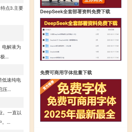
.特点3.主要
DeepSeek全套部署资料免费下载
，电解液为
..
免费可商用字体批量下载
些低速纯电
...
业。一直以
...