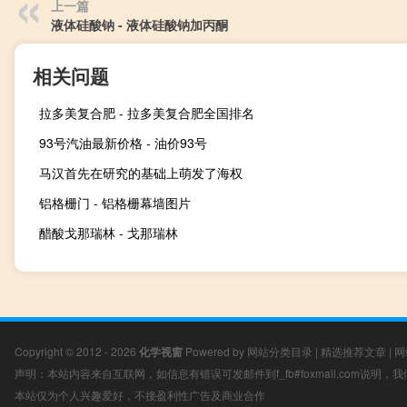
上一篇
液体硅酸钠 - 液体硅酸钠加丙酮
相关问题
拉多美复合肥 - 拉多美复合肥全国排名
93号汽油最新价格 - 油价93号
马汉首先在研究的基础上萌发了海权
铝格栅门 - 铝格栅幕墙图片
醋酸戈那瑞林 - 戈那瑞林
Copyright © 2012 - 2026
化学视窗
Powered by
网站分类目录
|
精选推荐文章
|
网
声明：本站内容来自互联网，如信息有错误可发邮件到f_fb#foxmail.com说明
本站仅为个人兴趣爱好，不接盈利性广告及商业合作