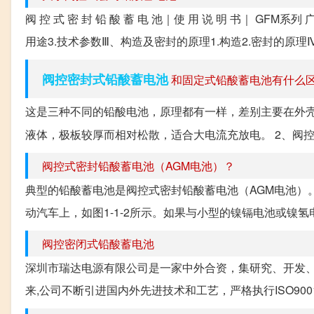
阀 控 式 密 封 铅 酸 蓄 电 池｜使 用 说 明 书｜ GF
用途3.技术参数Ⅲ、构造及密封的原理1.构造2.密封的原理Ⅳ
阀控密封式铅酸蓄电池
和固定式铅酸蓄电池有什么区.
这是三种不同的铅酸电池，原理都有一样，差别主要在外
液体，极板较厚而相对松散，适合大电流充放电。 2、阀控
阀控式密封铅酸蓄电池（AGM电池）？
典型的铅酸蓄电池是阀控式密封铅酸蓄电池（AGM电池）
动汽车上，如图1-1-2所示。如果与小型的镍镉电池或镍氢
阀控密闭式铅酸蓄电池
深圳市瑞达电源有限公司是一家中外合资，集研究、开发、
来,公司不断引进国内外先进技术和工艺，严格执行ISO90