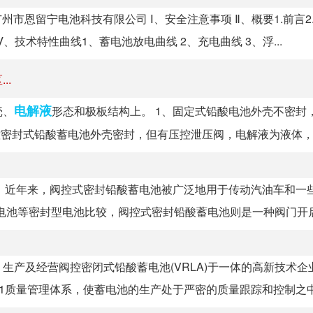
M系列 广州市恩留宁电池科技有限公司 Ⅰ、安全注意事项 Ⅱ、概要1.前言2
、技术特性曲线1、蓄电池放电曲线 2、充电曲线 3、浮...
..
电解液
壳、
形态和极板结构上。 1、固定式铅酸电池外壳不密封
密封式铅酸蓄电池外壳密封，但有压控泄压阀，电解液为液体，极.
。近年来，阀控式密封铅酸蓄电池被广泛地用于传动汽油车和一
电池等密封型电池比较，阀控式密封铅酸蓄电池则是一种阀门开启压
生产及经营阀控密闭式铅酸蓄电池(VRLA)于一体的高新技术企
01质量管理体系，使蓄电池的生产处于严密的质量跟踪和控制之中。