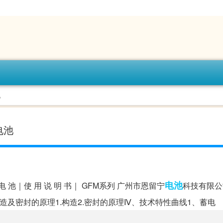
池
电池
电池
蓄 电 池｜使 用 说 明 书｜ GFM系列 广州市恩留宁
科技有限公
、构造及密封的原理1.构造2.密封的原理Ⅳ、技术特性曲线1、蓄电