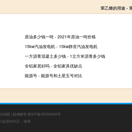
苯乙烯的用途 -
原油多少钱一吨 - 2021年原油一吨价格
15kw汽油发电机 - 15kw静音汽油发电机
一方沥青混凝土多少钱 - 1立方米沥青多少钱
全铝家居好吗 - 全铝家具优缺点
能源号 - 能源号和土星五号对比
站地图
|
疑难解答
陕ICP备05009492号
，我们会及时纠正，谢谢