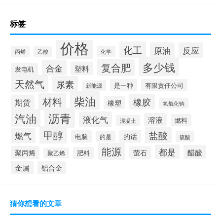
标签
价格
化工
原油
反应
丙烯
化学
乙酸
多少钱
复合肥
合金
塑料
发电机
天然气
尿素
是一种
有限责任公司
新能源
柴油
材料
橡胶
期货
橡塑
氢氧化钠
沥青
汽油
液化气
溶液
燃料
混凝土
甲醇
盐酸
燃气
的话
电脑
的是
硫酸
能源
都是
醋酸
聚丙烯
萤石
肥料
聚乙烯
金属
铝合金
猜你想看的文章