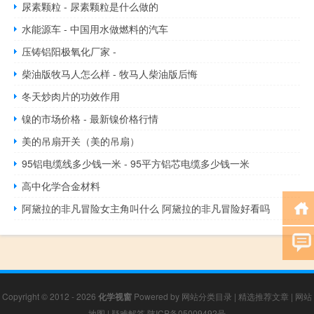
尿素颗粒 - 尿素颗粒是什么做的
水能源车 - 中国用水做燃料的汽车
压铸铝阳极氧化厂家 -
柴油版牧马人怎么样 - 牧马人柴油版后悔
冬天炒肉片的功效作用
镍的市场价格 - 最新镍价格行情
美的吊扇开关（美的吊扇）
95铝电缆线多少钱一米 - 95平方铝芯电缆多少钱一米
高中化学合金材料
阿黛拉的非凡冒险女主角叫什么 阿黛拉的非凡冒险好看吗
Copyright © 2012 - 2026
化学视窗
Powered by
网站分类目录
|
精选推荐文章
|
网站
地图
|
疑难解答
陕ICP备05009492号