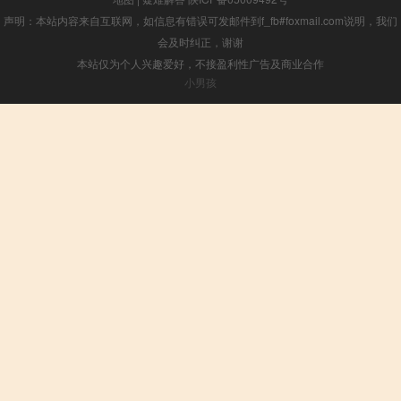
声明：本站内容来自互联网，如信息有错误可发邮件到f_fb#foxmail.com说明，我们
会及时纠正，谢谢
本站仅为个人兴趣爱好，不接盈利性广告及商业合作
小男孩