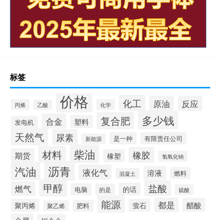
标签
价格
化工
原油
反应
丙烯
化学
乙酸
多少钱
复合肥
合金
塑料
发电机
天然气
尿素
是一种
有限责任公司
新能源
柴油
材料
橡胶
期货
橡塑
氢氧化钠
沥青
汽油
液化气
溶液
燃料
混凝土
甲醇
盐酸
燃气
的话
电脑
的是
硫酸
能源
都是
醋酸
聚丙烯
萤石
肥料
聚乙烯