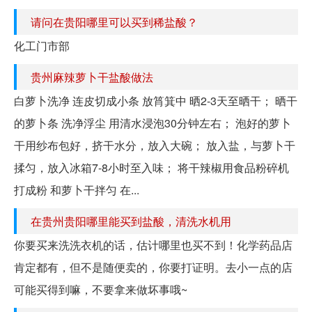
请问在贵阳哪里可以买到稀盐酸？
化工门市部
贵州麻辣萝卜干盐酸做法
白萝卜洗净 连皮切成小条 放筲箕中 晒2-3天至晒干； 晒干
的萝卜条 洗净浮尘 用清水浸泡30分钟左右； 泡好的萝卜
干用纱布包好，挤干水分，放入大碗； 放入盐，与萝卜干
揉匀，放入冰箱7-8小时至入味； 将干辣椒用食品粉碎机
打成粉 和萝卜干拌匀 在...
在贵州贵阳哪里能买到盐酸，清洗水机用
你要买来洗洗衣机的话，估计哪里也买不到！化学药品店
肯定都有，但不是随便卖的，你要打证明。去小一点的店
可能买得到嘛，不要拿来做坏事哦~