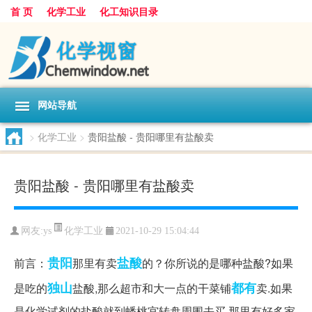
首 页
化学工业
化工知识目录
网站导航
>
化学工业
>
贵阳盐酸 - 贵阳哪里有盐酸卖
贵阳盐酸 - 贵阳哪里有盐酸卖
化学工业
网友:
ys
2021-10-29 15:04:44
贵阳
盐酸
前言：
那里有卖
的？你所说的是哪种盐酸?如果
独山
都有
是吃的
盐酸,那么超市和大一点的干菜铺
卖.如果
是化学试剂的盐酸就到蟠桃宫转盘周围去买.那里有好多家