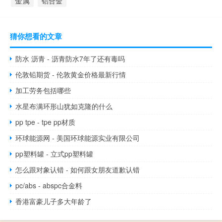
金属
铝合金
猜你想看的文章
防水 沥青 - 沥青防水7年了还有毒吗
伦敦铅期货 - 伦敦黄金价格最新行情
加工劳务包括哪些
水星布满环形山犹如克隆的什么
pp tpe - tpe pp材质
环球能源网 - 美国环球能源实业有限公司
pp塑料罐 - 立式pp塑料罐
怎么跟对象认错 - 如何跟女朋友道歉认错
pc/abs - abspc合金料
香港富豪儿子多大年龄了