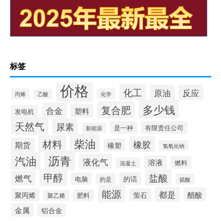
标签
价格
化工
原油
反应
丙烯
化学
乙酸
多少钱
复合肥
合金
塑料
发电机
天然气
尿素
是一种
有限责任公司
新能源
柴油
材料
橡胶
期货
橡塑
氢氧化钠
沥青
汽油
液化气
溶液
燃料
混凝土
甲醇
盐酸
燃气
的话
电脑
的是
硫酸
能源
都是
醋酸
聚丙烯
萤石
肥料
聚乙烯
金属
铝合金